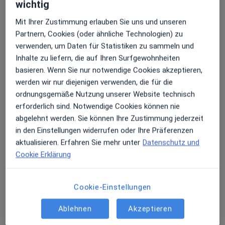
wichtig
Mit Ihrer Zustimmung erlauben Sie uns und unseren
Partnern, Cookies (oder ähnliche Technologien) zu
Azarm Akbari
verwenden, um Daten für Statistiken zu sammeln und
Inhalte zu liefern, die auf Ihren Surfgewohnheiten
Plastische & Ästhetische Chirurgin
basieren. Wenn Sie nur notwendige Cookies akzeptieren,
264 Bewertungen
werden wir nur diejenigen verwenden, die für die
ordnungsgemäße Nutzung unserer Website technisch
Röntgenstr. 10, Recklinghausen
•
Zu Google Maps
erforderlich sind. Notwendige Cookies können nie
Praxisklinik Dr. med. Abdul Rahman Yousef und Azarm Akbari
abgelehnt werden. Sie können Ihre Zustimmung jederzeit
Dieser Arzt bzw. diese Ärztin bietet keine Online-Terminbuchung an diesem Standort an.
in den Einstellungen widerrufen oder Ihre Präferenzen
aktualisieren. Erfahren Sie mehr unter
Datenschutz und
Terminanfrage senden
Cookie Erklärung
Cookie-Einstellungen
Ablehnen
Akzeptieren