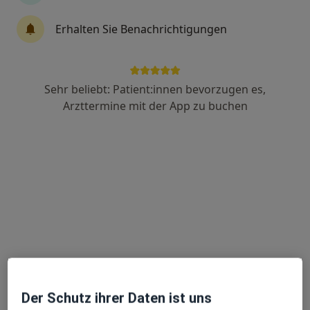
Erhalten Sie Benachrichtigungen
Dr. med. Richard Koch
Hautarzt (Dermatologe), Allergologe, Venerologe
126 Bewertungen
Sehr beliebt: Patient:innen bevorzugen es,
Arzttermine mit der App zu buchen
Wittekindstraße 30, Dortmund
•
Zu Google Maps
Haut & Haar - Privatpraxis Dr. Koch
Privatpraxis
Dieser Arzt bzw. diese Ärztin bietet keine Online-Terminbuchung an diesem Standort an.
Terminanfrage senden
Der Schutz ihrer Daten ist uns