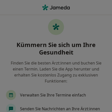
Ha
Hautkrebs • Dortmund, Nordrhein-Westfalen
Filter & Sortierung
• 1
Zu Google Map
Hautkrebs, Dortmund
Kümmern Sie sich um Ihre
Wie wir die Suchergebnisse sortieren
Gesundheit
Finden Sie die besten Ärzt:innen und buchen Sie
Nach welchem Fachgebiet suchen Sie?
einen Termin. Laden Sie die App herunter und
Hautarzt (Dermatologe)
Allergologe
Allg
erhalten Sie kostenlos Zugang zu exklusiven
Funktionen:
Verwalten Sie Ihre Termine einfach
Senden Sie Nachrichten an Ihre Ärzt:innen