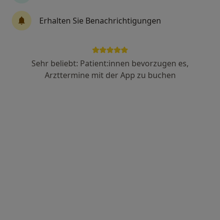
Erhalten Sie Benachrichtigungen
Dr. med. Carsten Tack
Internist, Kardiologe
74 Bewertungen
Sehr beliebt: Patient:innen bevorzugen es,
Arzttermine mit der App zu buchen
Schüsselbuden 13, Lübeck
•
Zu Google Maps
Herzpraxis Lübeck Dres. Oliver Gutzeit und Carsten Tack
Dieser Arzt bzw. diese Ärztin bietet keine Online-Terminbuchung an diesem Standort an.
Terminanfrage senden