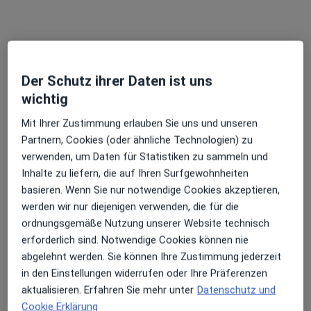
Dr. med. Oliver Gutzeit
Internist, Kardiologe
Der Schutz ihrer Daten ist uns
58 Bewertungen
wichtig
Schüsselbuden 13, Lübeck
•
Zu Google Maps
Mit Ihrer Zustimmung erlauben Sie uns und unseren
Herzpraxis Lübeck Dres. Oliver Gutzeit und Carsten Tack
Partnern, Cookies (oder ähnliche Technologien) zu
verwenden, um Daten für Statistiken zu sammeln und
Dieser Arzt bzw. diese Ärztin bietet keine Online-Terminbuchung an diesem Standort an.
Inhalte zu liefern, die auf Ihren Surfgewohnheiten
Terminanfrage senden
basieren. Wenn Sie nur notwendige Cookies akzeptieren,
werden wir nur diejenigen verwenden, die für die
ordnungsgemäße Nutzung unserer Website technisch
erforderlich sind. Notwendige Cookies können nie
abgelehnt werden. Sie können Ihre Zustimmung jederzeit
in den Einstellungen widerrufen oder Ihre Präferenzen
aktualisieren. Erfahren Sie mehr unter
Datenschutz und
Cookie Erklärung