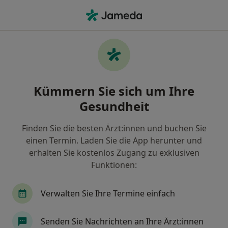
Ha
Herzinsuffizienz • Lübeck, Schleswig-Holstein
Filter & Sortierung
• 1
Zu Google Map
Herzinsuffizienz, Lübeck
Kümmern Sie sich um Ihre
Wie wir die Suchergebnisse sortieren
Gesundheit
Finden Sie die besten Ärzt:innen und buchen Sie
Nach welchem Fachgebiet suchen Sie?
einen Termin. Laden Sie die App herunter und
Internist
Kardiologe
Geriatrie (Altershei
erhalten Sie kostenlos Zugang zu exklusiven
Funktionen:
Verwalten Sie Ihre Termine einfach
Senden Sie Nachrichten an Ihre Ärzt:innen