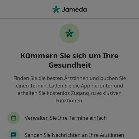
Ha
Histaminintoleranz • Frankfurt, Hessen
Filter & Sortierung
• 1
Zu Google Map
Histaminintoleranz, Frankfurt
Kümmern Sie sich um Ihre
Wie wir die Suchergebnisse sortieren
Gesundheit
Finden Sie die besten Ärzt:innen und buchen Sie
Nach welchem Fachgebiet suchen Sie?
einen Termin. Laden Sie die App herunter und
Heilpraktiker
Allgemeinmediziner
Naturh
erhalten Sie kostenlos Zugang zu exklusiven
Funktionen:
Verwalten Sie Ihre Termine einfach
Senden Sie Nachrichten an Ihre Ärzt:innen