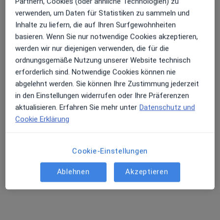
Partnern, Cookies (oder ähnliche Technologien) zu
verwenden, um Daten für Statistiken zu sammeln und
Inhalte zu liefern, die auf Ihren Surfgewohnheiten
basieren. Wenn Sie nur notwendige Cookies akzeptieren,
werden wir nur diejenigen verwenden, die für die
ordnungsgemäße Nutzung unserer Website technisch
erforderlich sind. Notwendige Cookies können nie
Dr. Ariane Korte
abgelehnt werden. Sie können Ihre Zustimmung jederzeit
Allgemeinmedizinerin
in den Einstellungen widerrufen oder Ihre Präferenzen
53 Bewertungen
aktualisieren. Erfahren Sie mehr unter
Datenschutz und
Cookie Erklärung
Adresse 1
Adresse 2
Cookie-Einstellungen
Clemensstr. 12, Frankfurt
•
Zu Google Maps
Ablehnen
Akzeptieren
Praxis Nada Bahnan-El Haddad Fachärztin f. Allgemeinmedizin
Dieser Arzt bzw. diese Ärztin bietet keine Online-Terminbuchung an diesem Standort an.
Terminanfrage senden