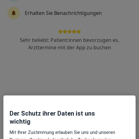
Erhalten Sie Benachrichtigungen
Hendrik Balzer
·
Mehr
Heilpraktiker, Naturheilverfahren
38 Bewertungen
Sehr beliebt: Patient:innen bevorzugen es,
Arzttermine mit der App zu buchen
Adresse
Videosprechstunde
In der Römerstadt 236, Frankfurt
•
Zu Google Maps
Naturheilpraxis Balzer für Klassische Homöopathie
Privatpraxis
Dieser Arzt bzw. diese Ärztin bietet keine Online-Terminbuchung an diesem Standort an.
Der Schutz ihrer Daten ist uns
Terminanfrage senden
wichtig
Mit Ihrer Zustimmung erlauben Sie uns und unseren