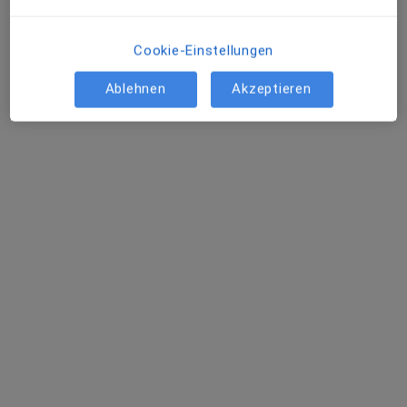
Praktischer Arzt
Seligenstadt
Cookie-Einstellungen
Ablehnen
Akzeptieren
Paulina Syryca
Hautarzt (Dermatologe), Venerologe
Berlin
Hendrike Kampmann
Praktischer Arzt
Staufen im Breisgau
Welche Fachärzt:innen behandeln
Hyperhidrose?