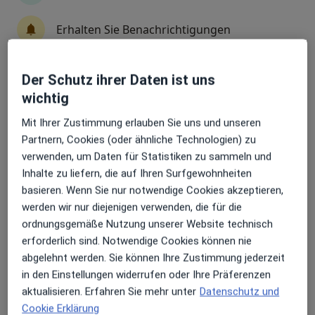
Erhalten Sie Benachrichtigungen
Siegfried Schmidt
Arzt
München
Der Schutz ihrer Daten ist uns
Sehr beliebt: Patient:innen bevorzugen es,
wichtig
Arzttermine mit der App zu buchen
Honey Salari
Mit Ihrer Zustimmung erlauben Sie uns und unseren
Partnern, Cookies (oder ähnliche Technologien) zu
Plastischer & Ästhetischer Chirurg, Handchirurg
verwenden, um Daten für Statistiken zu sammeln und
Hannover
Inhalte zu liefern, die auf Ihren Surfgewohnheiten
basieren. Wenn Sie nur notwendige Cookies akzeptieren,
werden wir nur diejenigen verwenden, die für die
Markus Soltau
ordnungsgemäße Nutzung unserer Website technisch
erforderlich sind. Notwendige Cookies können nie
Mund-Kiefer-Gesichtschirurg
Bad Bevensen
abgelehnt werden. Sie können Ihre Zustimmung jederzeit
in den Einstellungen widerrufen oder Ihre Präferenzen
aktualisieren. Erfahren Sie mehr unter
Datenschutz und
Zainab Al-Naimy
Cookie Erklärung