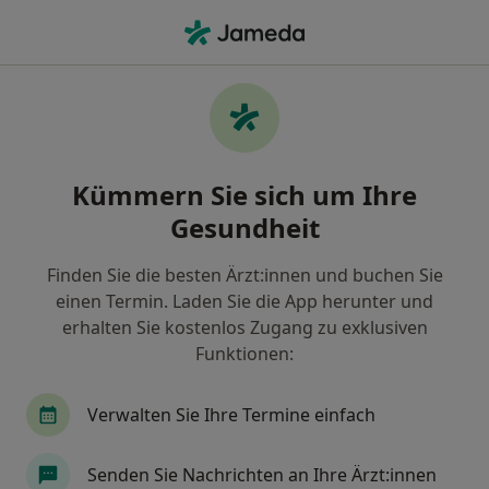
Ha
Wonach suchen Sie?
Startseite
Hyperhidrose
Hyperhidrose - Finden Sie
Kümmern Sie sich um Ihre
Ärzt:innen und
Gesundheit
Heilberufler:innen
Finden Sie die besten Ärzt:innen und buchen Sie
einen Termin. Laden Sie die App herunter und
erhalten Sie kostenlos Zugang zu exklusiven
Funktionen:
Infos
Verwalten Sie Ihre Termine einfach
Expert:innen für Hyperhidrose
Senden Sie Nachrichten an Ihre Ärzt:innen