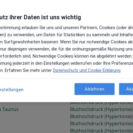
g
Bluthochdruck (Hypertonie
Bluthochdruck (Hypertonie
tz ihrer Daten ist uns wichtig
Zustimmung erlauben Sie uns und unseren Partnern, Cookies (oder äh
en) zu verwenden, um Daten für Statistiken zu sammeln und Inhalte 
ren Surfgewohnheiten basieren. Wenn Sie nur notwendige Cookies ak
 nur diejenigen verwenden, die für die ordnungsgemäße Nutzung uns
erforderlich sind. Notwendige Cookies können nie abgelehnt werden.
mmung jederzeit in den Einstellungen widerrufen oder Ihre Präferenz
Bluthochdruck (Hypertonie
en. Erfahren Sie mehr unter
Datenschutz und Cookie Erklärung
Bluthochdruck (Hypertonie
Bluthochdruck (Hypertonie
g
Bluthochdruck (Hypertonie)
Ablehnen
Ak
nstellungen
Bluthochdruck (Hypertonie)
Bluthochdruck (Hypertonie
m Taunus
Bluthochdruck (Hypertonie) 
Bluthochdruck (Hypertonie
Bluthochdruck (Hypertonie)
Bluthochdruck (Hypertonie