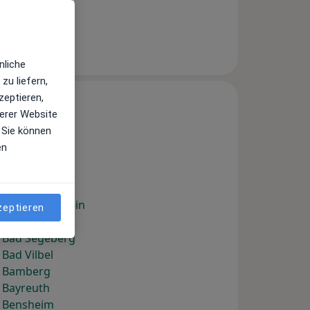
) Aschheim
) Aumühle
nliche
zu liefern,
zeptieren,
erer Website
 Sie können
en
) Bad Abbach
) Bad Düben
) Bad Harzburg
 Bad Liebenstein
zeptieren
 Bad Oldesloe
) Bad Segeberg
Bad Vilbel
) Bamberg
 Bayreuth
) Bensheim