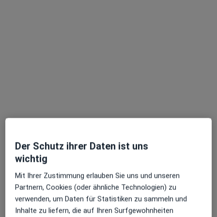
Dipl.-Psych. Maria Nicole Wilbert
·
Mehr
Heilpraktikerin für Psychotherapie
Im Teelbruch 84, Essen
•
Zu Google Maps
Praxis Maria Nicole Wilbert Heilprakt. für Psychotherapie
Privatpraxis
Dieser Arzt bzw. diese Ärztin bietet keine Online-Terminbuchung an diesem Standort an.
Terminanfrage senden
Der Schutz ihrer Daten ist uns
wichtig
Mit Ihrer Zustimmung erlauben Sie uns und unseren
Partnern, Cookies (oder ähnliche Technologien) zu
verwenden, um Daten für Statistiken zu sammeln und
Inhalte zu liefern, die auf Ihren Surfgewohnheiten