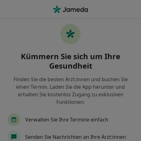
Ha
Bluthochdruck (Hypertonie) • Mülheim an der Ruhr, Nordrhein-Westfalen
Filter & Sortierung
• 1
Zu Google Map
Bluthochdruck (Hypertonie), Mülheim an
Kümmern Sie sich um Ihre
der Ruhr
Gesundheit
Wie wir die Suchergebnisse sortieren
Finden Sie die besten Ärzt:innen und buchen Sie
einen Termin. Laden Sie die App herunter und
Nach welchem Fachgebiet suchen Sie?
erhalten Sie kostenlos Zugang zu exklusiven
Allgemeinmediziner
Internist
Kardiologe
Funktionen:
Verwalten Sie Ihre Termine einfach
Senden Sie Nachrichten an Ihre Ärzt:innen