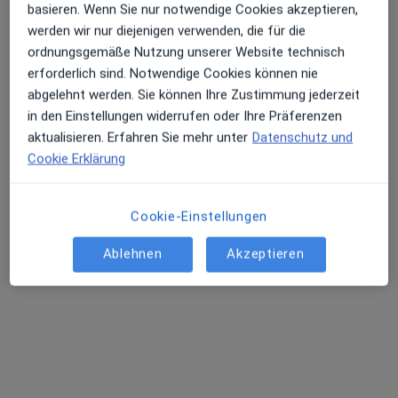
basieren. Wenn Sie nur notwendige Cookies akzeptieren,
werden wir nur diejenigen verwenden, die für die
ordnungsgemäße Nutzung unserer Website technisch
Dr. med. Ulrich Heidland - Privatpraxis
erforderlich sind. Notwendige Cookies können nie
·
Mehr
Internist, Kardiologe
abgelehnt werden. Sie können Ihre Zustimmung jederzeit
Theodor-Althoff-Str. 47, Essen
•
Zu Google Maps
in den Einstellungen widerrufen oder Ihre Präferenzen
Metamedicum Facharztzentrum - Prof. Dr. Dietrich Baumgart Dr.med. Thomas Zadow-Eulerich GbR
aktualisieren. Erfahren Sie mehr unter
Datenschutz und
Cookie Erklärung
Dieser Arzt bzw. diese Ärztin bietet keine Online-Terminbuchung an diesem Standort an.
Terminanfrage senden
Cookie-Einstellungen
Ablehnen
Akzeptieren