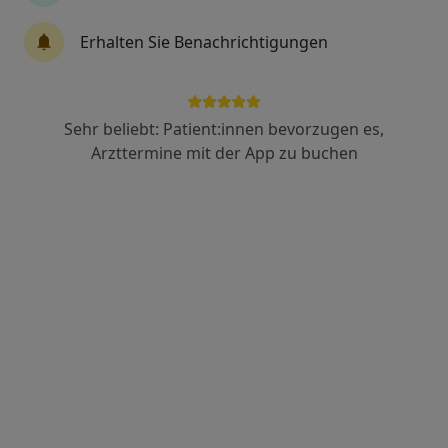
Erhalten Sie Benachrichtigungen
Anzeige
Prof. Dr. med. Adem Akyol
Sehr beliebt: Patient:innen bevorzugen es,
Arzttermine mit der App zu buchen
·
Mehr
Allgemeinmediziner, Hausarzt, Akupunkteur
17 Bewertungen
Otto-Wels-Straße 9, Neuss
•
Zu Google Maps
Allgemeinärztliche Praxis Prof. Dr.med. Adem Akyol
Dieser Arzt bzw. diese Ärztin bietet keine Online-Terminbuchung an diesem Standort an.
Terminanfrage senden