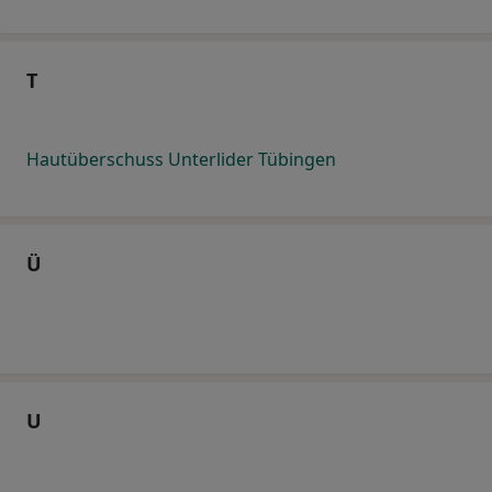
T
Hautüberschuss Unterlider Tübingen
Ü
U