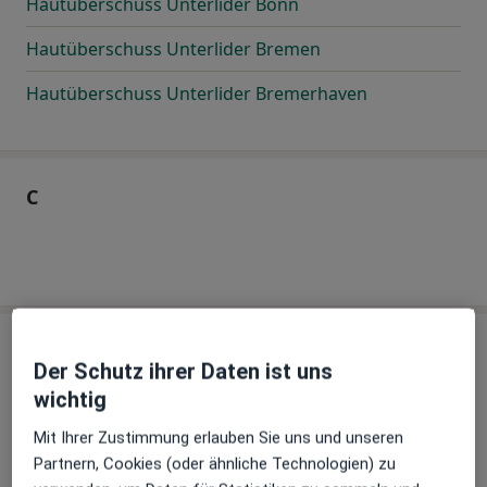
Hautüberschuss Unterlider Bonn
Hautüberschuss Unterlider Bremen
Hautüberschuss Unterlider Bremerhaven
C
D
Der Schutz ihrer Daten ist uns
wichtig
Hautüberschuss Unterlider Darmstadt
Mit Ihrer Zustimmung erlauben Sie uns und unseren
Partnern, Cookies (oder ähnliche Technologien) zu
Hautüberschuss Unterlider Dortmund