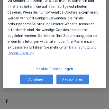
verwenden, um Daten für Statistiken zu sammeln und
Inhalte zu liefern, die auf Ihren Surfgewohnheiten
Hautüberschuss Unterlider Dresden
basieren. Wenn Sie nur notwendige Cookies akzeptieren,
Hautüberschuss Unterlider Duisburg
werden wir nur diejenigen verwenden, die für die
ordnungsgemäße Nutzung unserer Website technisch
Hautüberschuss Unterlider Düsseldorf
erforderlich sind. Notwendige Cookies können nie
abgelehnt werden. Sie können Ihre Zustimmung jederzeit
in den Einstellungen widerrufen oder Ihre Präferenzen
aktualisieren. Erfahren Sie mehr unter
Datenschutz und
E
Cookie Erklärung
Hautüberschuss Unterlider Ebersberg
Cookie-Einstellungen
Hautüberschuss Unterlider Essen
Ablehnen
Akzeptieren
F