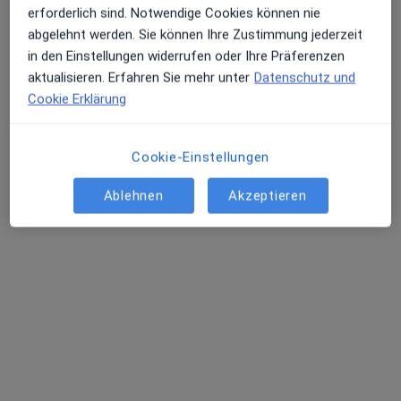
Arteo Praxis
erforderlich sind. Notwendige Cookies können nie
abgelehnt werden. Sie können Ihre Zustimmung jederzeit
Privatpraxis
in den Einstellungen widerrufen oder Ihre Präferenzen
Dieser Arzt bzw. diese Ärztin bietet keine Online-Terminbuchung an diesem Standort an.
aktualisieren. Erfahren Sie mehr unter
Datenschutz und
Cookie Erklärung
Terminanfrage senden
Cookie-Einstellungen
Ablehnen
Akzeptieren
Dr. med. Adam Stanek
·
Mehr
Hals-Nasen-Ohren-Arzt
147 Bewertungen