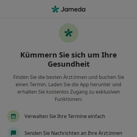
Ha
Hautüberschuss Unterlider • Düsseldorf, Nordrhein-Westfalen
Filter & Sortierung
• 1
Zu Google Map
Hautüberschuss Unterlider, Düsseldorf
Kümmern Sie sich um Ihre
Wie wir die Suchergebnisse sortieren
Gesundheit
Finden Sie die besten Ärzt:innen und buchen Sie
Nach welchem Fachgebiet suchen Sie?
einen Termin. Laden Sie die App herunter und
Plastischer & Ästhetischer Chirurg
Allgemeinc
erhalten Sie kostenlos Zugang zu exklusiven
Funktionen:
Verwalten Sie Ihre Termine einfach
Senden Sie Nachrichten an Ihre Ärzt:innen