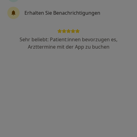
Erhalten Sie Benachrichtigungen
Massud Hosseini
Plastischer & Ästhetischer Chirurg
537 Bewertungen
Sehr beliebt: Patient:innen bevorzugen es,
Arzttermine mit der App zu buchen
Adresse 1
Adresse 2
Reichsstr. 59, Düsseldorf
•
Zu Google Maps
DR FACE
Privatpraxis
Dieser Arzt bzw. diese Ärztin bietet keine Online-Terminbuchung an diesem Standort an.
Terminanfrage senden