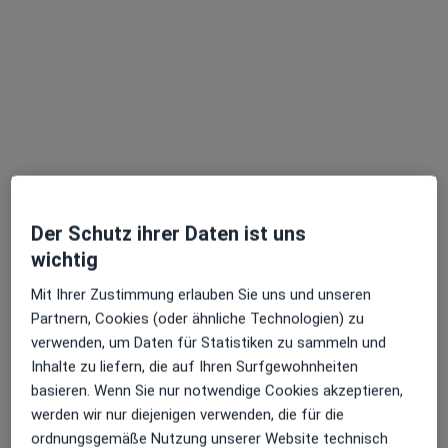
Terminanfrage senden
Der Schutz ihrer Daten ist uns
Dr. med. Mehmet Akbas
wichtig
·
Mehr
Plastischer & Ästhetischer Chirurg
Mit Ihrer Zustimmung erlauben Sie uns und unseren
800 Bewertungen
Partnern, Cookies (oder ähnliche Technologien) zu
verwenden, um Daten für Statistiken zu sammeln und
Inhalte zu liefern, die auf Ihren Surfgewohnheiten
Adresse 1
Adresse 2
basieren. Wenn Sie nur notwendige Cookies akzeptieren,
werden wir nur diejenigen verwenden, die für die
Johannstr. 37, Düsseldorf
•
Zu Google Maps
ordnungsgemäße Nutzung unserer Website technisch