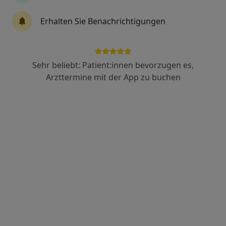
Erhalten Sie Benachrichtigungen
Anzeige
Prof. Dr. med. Chlodwig Kirchhoff
Sehr beliebt: Patient:innen bevorzugen es,
Orthopäde & Unfallchirurg, Spezieller Unfallchirurg,
Arzttermine mit der App zu buchen
Orthopäde
91 Bewertungen
Sendlinger Straße 37, München
•
Zu Google Maps
Spectrum Med
Dieser Arzt bzw. diese Ärztin bietet keine Online-Terminbuchung an diesem Standort an.
Terminanfrage senden