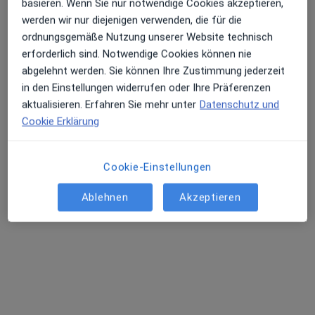
basieren. Wenn Sie nur notwendige Cookies akzeptieren,
werden wir nur diejenigen verwenden, die für die
ordnungsgemäße Nutzung unserer Website technisch
erforderlich sind. Notwendige Cookies können nie
abgelehnt werden. Sie können Ihre Zustimmung jederzeit
in den Einstellungen widerrufen oder Ihre Präferenzen
aktualisieren. Erfahren Sie mehr unter
Datenschutz und
M.Sc. Franziska Steger-Ludwig
Cookie Erklärung
Osteopathin, Heilpraktikerin
30 Bewertungen
Cookie-Einstellungen
Bruderstraße 3, München
•
Zu Google Maps
Ablehnen
Akzeptieren
Osteopathie im Lehel
Dieser Arzt bzw. diese Ärztin bietet keine Online-Terminbuchung an diesem Standort an.
Terminanfrage senden