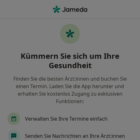
Ha
Impingementsyndrom Schulter • München, Bayern
Filter & Sortierung
• 1
Zu Google Map
Impingementsyndrom Schulter, München
Kümmern Sie sich um Ihre
Wie wir die Suchergebnisse sortieren
Gesundheit
Finden Sie die besten Ärzt:innen und buchen Sie
Nach welchem Fachgebiet suchen Sie?
einen Termin. Laden Sie die App herunter und
Orthopäde & Unfallchirurg
Orthopäde
Ph
erhalten Sie kostenlos Zugang zu exklusiven
Funktionen:
Verwalten Sie Ihre Termine einfach
Senden Sie Nachrichten an Ihre Ärzt:innen