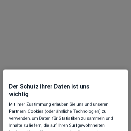
Florian Ziegler
Heilpraktiker für Physiotherapie, Osteopath, Physiotherapeut
·
Mehr
240 Bewertungen
Sailerstr. 17, München
•
Zu Google Maps
Der Schutz ihrer Daten ist uns
OsteopathieWerkstatt
wichtig
Dieser Arzt bzw. diese Ärztin bietet keine Online-Terminbuchung an diesem Standort an.
Mit Ihrer Zustimmung erlauben Sie uns und unseren
Partnern, Cookies (oder ähnliche Technologien) zu
Terminanfrage senden
verwenden, um Daten für Statistiken zu sammeln und
Inhalte zu liefern, die auf Ihren Surfgewohnheiten