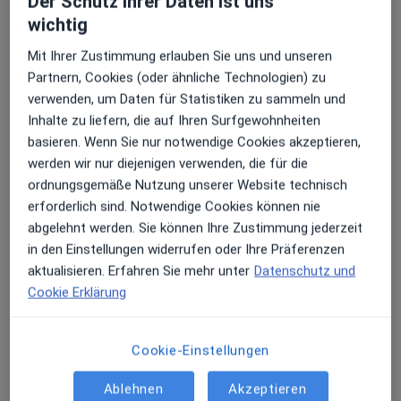
Der Schutz ihrer Daten ist uns
wichtig
Kopfschmerz
mehr »
Mit Ihrer Zustimmung erlauben Sie uns und unseren
Partnern, Cookies (oder ähnliche Technologien) zu
Koronare Herzkrankheit
verwenden, um Daten für Statistiken zu sammeln und
mehr »
Inhalte zu liefern, die auf Ihren Surfgewohnheiten
Krampfanfall
basieren. Wenn Sie nur notwendige Cookies akzeptieren,
mehr »
werden wir nur diejenigen verwenden, die für die
ordnungsgemäße Nutzung unserer Website technisch
Krebsvirus
erforderlich sind. Notwendige Cookies können nie
mehr »
abgelehnt werden. Sie können Ihre Zustimmung jederzeit
in den Einstellungen widerrufen oder Ihre Präferenzen
Kreislauf
aktualisieren. Erfahren Sie mehr unter
Datenschutz und
mehr »
Cookie Erklärung
Kreuzbandriss
mehr »
Cookie-Einstellungen
Kreuzbiss
Ablehnen
Akzeptieren
mehr »