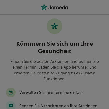
Ha
Wonach suchen Sie?
Startseite
Erkrankungen
K
Erkrankungen
Kümmern Sie sich um Ihre
Gesundheit
Knorpelschaden
mehr »
Finden Sie die besten Ärzt:innen und buchen Sie
einen Termin. Laden Sie die App herunter und
Kryptopyrrolurie (KPU)
erhalten Sie kostenlos Zugang zu exklusiven
mehr »
Funktionen:
Karies
mehr »
Verwalten Sie Ihre Termine einfach
Karpaltunnelsyndrom (KTS)
Senden Sie Nachrichten an Ihre Ärzt:innen
mehr »