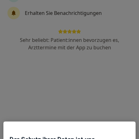
Katarakt
Erhalten Sie Benachrichtigungen
mehr »
Kehlkopfentzündung
mehr »
Sehr beliebt: Patient:innen bevorzugen es,
Arzttermine mit der App zu buchen
Keratokonus
mehr »
Knieverletzung
mehr »
Knochenbrüche
mehr »
Knochenerweichung
mehr »
Knochenmarködem
mehr »