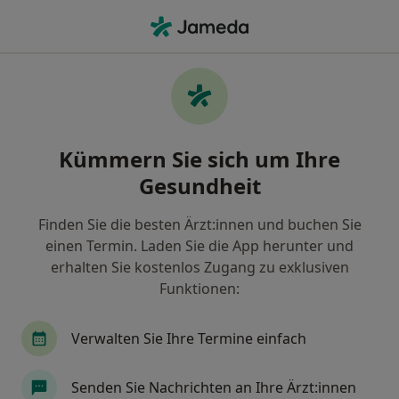
Ha
Kalkschulter • Konstanz, Baden-Württemberg
Filter & Sortierung
• 1
Zu Google Map
Kalkschulter, Konstanz
Kümmern Sie sich um Ihre
Wie wir die Suchergebnisse sortieren
Gesundheit
Finden Sie die besten Ärzt:innen und buchen Sie
Nach welchem Fachgebiet suchen Sie?
einen Termin. Laden Sie die App herunter und
Orthopäde & Unfallchirurg
Sportmediziner
erhalten Sie kostenlos Zugang zu exklusiven
Funktionen:
Verwalten Sie Ihre Termine einfach
Senden Sie Nachrichten an Ihre Ärzt:innen