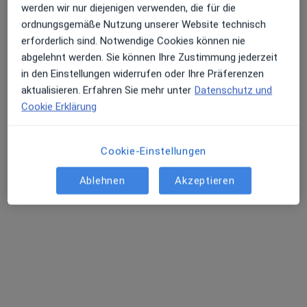
werden wir nur diejenigen verwenden, die für die
ordnungsgemäße Nutzung unserer Website technisch
erforderlich sind. Notwendige Cookies können nie
abgelehnt werden. Sie können Ihre Zustimmung jederzeit
in den Einstellungen widerrufen oder Ihre Präferenzen
aktualisieren. Erfahren Sie mehr unter
Datenschutz und
Cookie Erklärung
Dr. med. Bernd Jakob
Orthopäde & Unfallchirurg, Sportmediziner, Notfallmediziner
Cookie-Einstellungen
10 Bewertungen
Ablehnen
Akzeptieren
Münsterstr. 37, Überlingen
•
Zu Google Maps
Privatpraxis Dr.med. Bernd Jakob
Privatpraxis
Dieser Arzt bzw. diese Ärztin bietet keine Online-Terminbuchung an diesem Standort an.
Terminanfrage senden