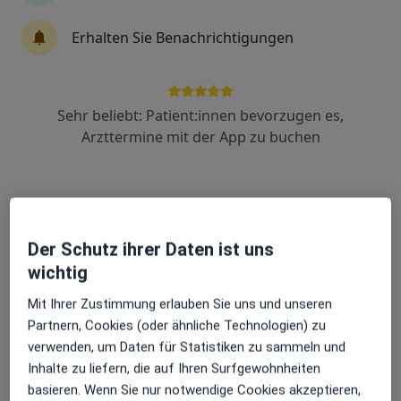
Erhalten Sie Benachrichtigungen
Dr. med. Andreas Lernbass
Orthopäde & Unfallchirurg, Sportmediziner, Notfallmediziner
·
Mehr
Sehr beliebt: Patient:innen bevorzugen es,
120 Bewertungen
Arzttermine mit der App zu buchen
Adresse 1
Adresse 2
Der Schutz ihrer Daten ist uns
St.-Stephans-Platz 1, Konstanz
•
Zu Google Maps
wichtig
Orthoplus Dr. med. Andreas Lernbass Facharzt für Orthopädie und Unfallchirurgie
Privatpraxis
Mit Ihrer Zustimmung erlauben Sie uns und unseren
Partnern, Cookies (oder ähnliche Technologien) zu
Dieser Arzt bzw. diese Ärztin bietet keine Online-Terminbuchung an diesem Standort an.
verwenden, um Daten für Statistiken zu sammeln und
Terminanfrage senden
Inhalte zu liefern, die auf Ihren Surfgewohnheiten
basieren. Wenn Sie nur notwendige Cookies akzeptieren,