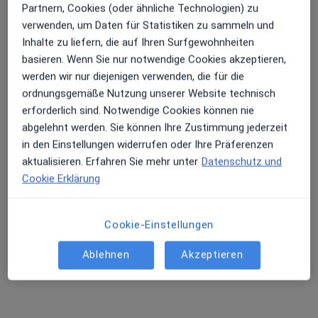
Partnern, Cookies (oder ähnliche Technologien) zu
verwenden, um Daten für Statistiken zu sammeln und
Inhalte zu liefern, die auf Ihren Surfgewohnheiten
basieren. Wenn Sie nur notwendige Cookies akzeptieren,
werden wir nur diejenigen verwenden, die für die
Smile Eyes Augenmedizin Augen- und
ordnungsgemäße Nutzung unserer Website technisch
Laserzentrum Hamburg HafenCity
erforderlich sind. Notwendige Cookies können nie
Medizinisches Versorgungszentrum
abgelehnt werden. Sie können Ihre Zustimmung jederzeit
Augenlaser-Zentrum
in den Einstellungen widerrufen oder Ihre Präferenzen
19 Bewertungen
aktualisieren. Erfahren Sie mehr unter
Datenschutz und
Cookie Erklärung
Osakaallee 14, Hamburg
•
Zu Google Maps
Smile Eyes Augenmedizin Augen- und Laserzentrum Hamburg HafenCity
Cookie-Einstellungen
Keine Online-Terminbuchung über jameda verfügbar
Ablehnen
Akzeptieren
Profil anzeigen