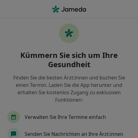
Ha
Katarakt • Hamburg, Hamburg
Filter & Sortierung
• 1
Zu Google Map
Katarakt, Hamburg
Kümmern Sie sich um Ihre
Wie wir die Suchergebnisse sortieren
Gesundheit
Finden Sie die besten Ärzt:innen und buchen Sie
Nach welchem Fachgebiet suchen Sie?
einen Termin. Laden Sie die App herunter und
Augenarzt
Augenlaserzentrum
Ambulant
erhalten Sie kostenlos Zugang zu exklusiven
Funktionen:
Verwalten Sie Ihre Termine einfach
Senden Sie Nachrichten an Ihre Ärzt:innen