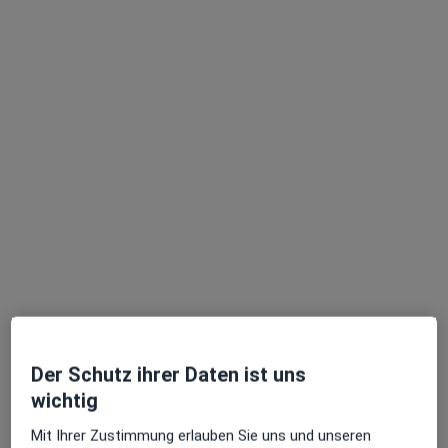
Firass Alshikh (FEBO)
Augenarzt
16 Bewertungen
Adresse 1
Adresse 2
Heegbarg 2, Hamburg
•
Zu Google Maps
Smile Eyes Augenärzte MVZ Standort Poppenbüttel
Dieser Arzt bzw. diese Ärztin bietet keine Online-Terminbuchung an diesem Standort an.
Terminanfrage senden
Der Schutz ihrer Daten ist uns
wichtig
Mit Ihrer Zustimmung erlauben Sie uns und unseren