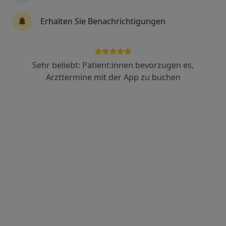
Erhalten Sie Benachrichtigungen
Dr. med. Serife Citak
Augenärztin
24 Bewertungen
Sehr beliebt: Patient:innen bevorzugen es,
Arzttermine mit der App zu buchen
Weidenallee 1, Hamburg
•
Zu Google Maps
Praxis Dr.med. Jörg Fischer Facharzt für Augenheilkunde
Dieser Arzt bzw. diese Ärztin bietet keine Online-Terminbuchung an diesem Standort an.
Terminanfrage senden