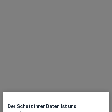
Dr. med. Roger Kowalski
Allgemeinchirurg, Orthopäde & Unfallchirurg,
Sportmediziner
48 Bewertungen
Adresse 1
Adresse 2
Adresse 3
Nürnberger Str. 67, Berlin
•
Zu Google Maps
Unfallchirurgie am Zoo Dr.med. Roger Kowalski Facharzt für Allgem. Chirurgie
Dieser Arzt bzw. diese Ärztin bietet keine Online-Terminbuchung an diesem Standort an.
Der Schutz ihrer Daten ist uns
Terminanfrage senden