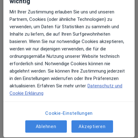
wichtig
Mit Ihrer Zustimmung erlauben Sie uns und unseren
Partnern, Cookies (oder ähnliche Technologien) zu
verwenden, um Daten für Statistiken zu sammeln und
Inhalte zu liefern, die auf Ihren Surfgewohnheiten
basieren. Wenn Sie nur notwendige Cookies akzeptieren,
werden wir nur diejenigen verwenden, die für die
ordnungsgemäße Nutzung unserer Website technisch
erforderlich sind. Notwendige Cookies können nie
Privatpraxen in der MEOCLINIC Berlin
abgelehnt werden. Sie können Ihre Zustimmung jederzeit
Mitte
in den Einstellungen widerrufen oder Ihre Präferenzen
Praxisgemeinschaft
aktualisieren. Erfahren Sie mehr unter
Datenschutz und
·
Allgemeinchirurgie, Ernährungsmedizin, Fußchirurgie
Cookie Erklärung
Mehr
17 Bewertungen
Cookie-Einstellungen
Friedrichstr. 71, Berlin
•
Zu Google Maps
Ablehnen
Akzeptieren
Privatpraxen in der MEOCLINIC Berlin Mitte
Allgemeine Sprechstunde