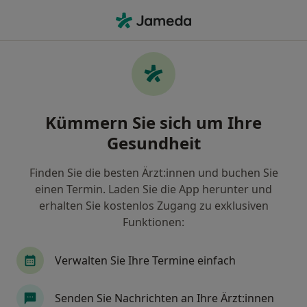
Ha
Knieverletzung • Berlin, Berlin
Filter & Sortierung
• 1
Zu Google Map
Knieverletzung, Berlin
Kümmern Sie sich um Ihre
Wie wir die Suchergebnisse sortieren
Gesundheit
Finden Sie die besten Ärzt:innen und buchen Sie
Nach welchem Fachgebiet suchen Sie?
einen Termin. Laden Sie die App herunter und
Orthopäde & Unfallchirurg
Radiologe
Spo
erhalten Sie kostenlos Zugang zu exklusiven
Funktionen:
Verwalten Sie Ihre Termine einfach
Senden Sie Nachrichten an Ihre Ärzt:innen