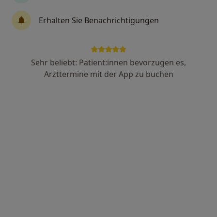
Erhalten Sie Benachrichtigungen
Dr. med. Sven Walter, FEBNM
·
Mehr
Radiologe, Nuklearmediziner
13 Bewertungen
Sehr beliebt: Patient:innen bevorzugen es,
Arzttermine mit der App zu buchen
Adresse 1
Adresse 2
Videosprechstunde
Marburger Str. 12, Berlin
•
Zu Google Maps
Primenostics B-Charlottenburg medneo Diagnostikzentrum Dr.med. Sven Walter
Dieser Arzt bzw. diese Ärztin bietet keine Online-Terminbuchung an diesem Standort an.
Terminanfrage senden