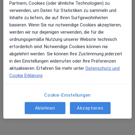
Partnern, Cookies (oder ähnliche Technologien) zu
verwenden, um Daten für Statistiken zu sammeln und
Erhalten Sie Benachrichtigungen
Inhalte zu liefern, die auf Ihren Surfgewohnheiten
basieren. Wenn Sie nur notwendige Cookies akzeptieren,
Dr. Maike Baumann
werden wir nur diejenigen verwenden, die für die
Allgemeinmedizinerin, Akupunkteurin
Sehr beliebt: Patient:innen bevorzugen es,
ordnungsgemäße Nutzung unserer Website technisch
66 Bewertungen
Arzttermine mit der App zu buchen
erforderlich sind. Notwendige Cookies können nie
abgelehnt werden. Sie können Ihre Zustimmung jederzeit
in den Einstellungen widerrufen oder Ihre Präferenzen
Adresse
Videosprechstunde
aktualisieren. Erfahren Sie mehr unter
Datenschutz und
Cookie Erklärung
Hallerstr. 6, Hamburg
•
Zu Google Maps
Praxis für Chinesische Medizin
Cookie-Einstellungen
Dieser Arzt bzw. diese Ärztin bietet keine Online-Terminbuchung an diesem Standort an.
Ablehnen
Akzeptieren
Terminanfrage senden