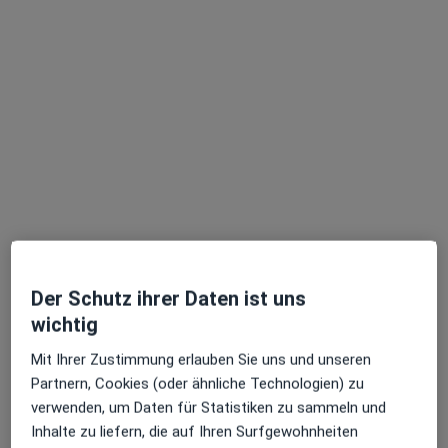
Dieser Arzt bzw. diese Ärztin bietet keine Online-Terminbuchung an diesem Standort an.
Terminanfrage senden
Anzeige
Der Schutz ihrer Daten ist uns
Dr. med. Suzanna Raab-Cumpelik
wichtig
·
Mehr
Augenärztin
23 Bewertungen
Mit Ihrer Zustimmung erlauben Sie uns und unseren
Partnern, Cookies (oder ähnliche Technologien) zu
verwenden, um Daten für Statistiken zu sammeln und
Dachauer Str. 278, München
•
Zu Google Maps
Inhalte zu liefern, die auf Ihren Surfgewohnheiten
Praxis Dr.med. Suzanna Raab-Cumpelik Fachärztin für Augenheilkunde