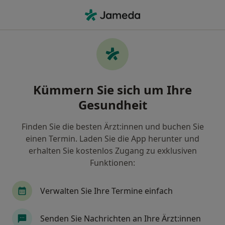
Ha
Makuladegeneration • München, Bayern
Filter & Sortierung
• 1
Zu Google Map
Makuladegeneration, München
Kümmern Sie sich um Ihre
Wie wir die Suchergebnisse sortieren
Gesundheit
Finden Sie die besten Ärzt:innen und buchen Sie
Nach welchem Fachgebiet suchen Sie?
einen Termin. Laden Sie die App herunter und
Augenarzt
Augenlaserzentrum
erhalten Sie kostenlos Zugang zu exklusiven
Funktionen:
Ambulantes Operationszentrum
Verwalten Sie Ihre Termine einfach
Senden Sie Nachrichten an Ihre Ärzt:innen