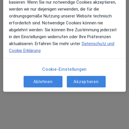
basieren. Wenn Sie nur notwendige Cookies akzeptieren,
Dieser Arzt bzw. diese Ärztin bietet keine Online-Terminbuchung an diesem Standort an.
werden wir nur diejenigen verwenden, die für die
ordnungsgemäße Nutzung unserer Website technisch
Terminanfrage senden
erforderlich sind. Notwendige Cookies können nie
abgelehnt werden. Sie können Ihre Zustimmung jederzeit
in den Einstellungen widerrufen oder Ihre Präferenzen
aktualisieren. Erfahren Sie mehr unter
Datenschutz und
Cookie Erklärung
Cookie-Einstellungen
Ablehnen
Akzeptieren
Dr. med. Ulrike Baumgarten -
Privatpraxis
Augenärztin
99 Bewertungen
Dachauer Str. 4, München
•
Zu Google Maps