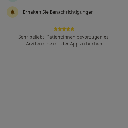
Erhalten Sie Benachrichtigungen
Anzeige
Sehr beliebt: Patient:innen bevorzugen es,
Dr. med. Aris Kollias
Arzttermine mit der App zu buchen
·
Mehr
Augenarzt
4 Bewertungen
Zu Google
Bahnhofstr. 18 C, Neufahrn bei Freising
•
Maps
MVZ REALEYES Neufahrn
Dieser Arzt bzw. diese Ärztin bietet keine Online-Terminbuchung an diesem Standort an.
Terminanfrage senden