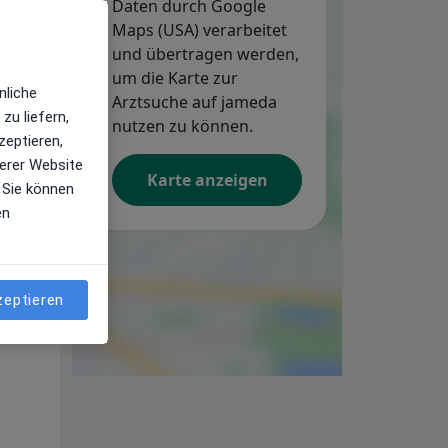
Daten durch Google
Maps (USA) verarbeitet
und übertragen werden,
um die Karte zur
nliche
Arztsuche auf jameda
zu liefern,
nutzen zu können.
zeptieren,
erer Website
Karte anzeigen
 Sie können
en
Mi,
Do,
Fr,
12 Aug
13 Aug
14 Aug
zeptieren