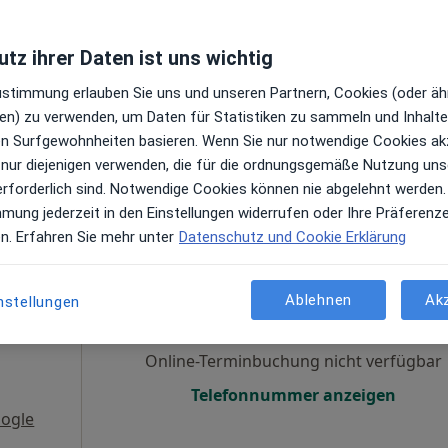
en
Online-Terminbuchung nicht verfügbar
tz ihrer Daten ist uns wichtig
Terminanfrage senden
Zustimmung erlauben Sie uns und unseren Partnern, Cookies (oder äh
ogle
en) zu verwenden, um Daten für Statistiken zu sammeln und Inhalte 
ren Surfgewohnheiten basieren. Wenn Sie nur notwendige Cookies ak
 nur diejenigen verwenden, die für die ordnungsgemäße Nutzung uns
erforderlich sind. Notwendige Cookies können nie abgelehnt werden.
mmung jederzeit in den Einstellungen widerrufen oder Ihre Präferenz
en. Erfahren Sie mehr unter
Datenschutz und Cookie Erklärung
Heute
Morgen
Mo,
Di,
8 Aug
9 Aug
10 Aug
11 Aug
Ablehnen
Ak
nstellungen
n
Online-Terminbuchung nicht verfügbar
Telefonnummer anzeigen
ogle