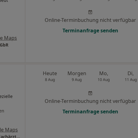
peut
Online-Terminbuchung nicht verfügbar
Terminanfrage senden
le Maps
 GbR
Heute
Morgen
Mo,
Di,
8 Aug
9 Aug
10 Aug
11 Aug
zielle
Online-Terminbuchung nicht verfügbar
en
Terminanfrage senden
le Maps
Schmerztherapie Dr.med. Barbara Grillhösl Fachärztin f. Anästhesiologie