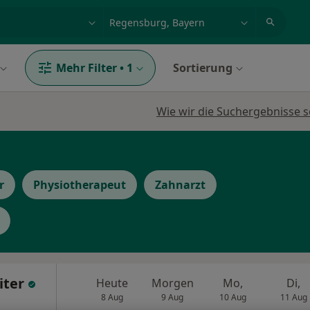
et, Erkrankung, Name
z.B. Berlin
Mehr Filter
•
1
Sortierung
Wie wir die Suchergebnisse s
r
Physiotherapeut
Zahnarzt
iter
Heute
Morgen
Mo,
Di,
8 Aug
9 Aug
10 Aug
11 Aug