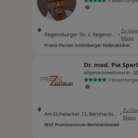
4 Bewertunge
Zu Goo
Regensburger Str. 2, Regenstauf
•
Maps
Praxis Florian Schönberger Helpraktiker
Dr. med. Pia Spe
·
M
Allgemeinmedizinerin
7 Bewertunge
Zu Go
Am Eichelacker 13, Bernhardswald
•
Maps
MVZ Praxiszentrum Bernhardswald