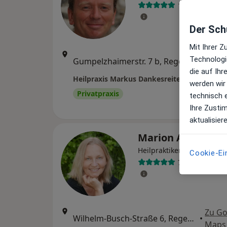
18 Bewertung
Der Schu
Mit Ihrer 
Zu Go
Technologi
Gumpelzhaimerstr. 7 b, Regensburg
•
Maps
die auf Ih
Heilpraxis Markus Dankesreiter
werden wir
Privatpraxis
technisch 
Ihre Zusti
aktualisier
Marion Altmann
Heilpraktikerin
Cookie-Ei
7 Bewertunge
Zu Go
Wilhelm-Busch-Straße 6, Regensburg
•
Maps