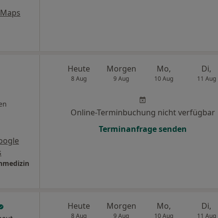
 Maps
Heute
Morgen
Mo,
Di,
8 Aug
9 Aug
10 Aug
11 Aug
en
Online-Terminbuchung nicht verfügbar
Terminanfrage senden
oogle
s
inmedizin
Heute
Morgen
Mo,
Di,
8 Aug
9 Aug
10 Aug
11 Aug