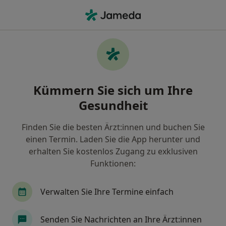
Ha
Milchzahn • Hamburg, Hamburg
Filter & Sortierung
• 1
Zu Google Map
Milchzahn, Hamburg
Kümmern Sie sich um Ihre
Wie wir die Suchergebnisse sortieren
Gesundheit
Finden Sie die besten Ärzt:innen und buchen Sie
Nach welchem Fachgebiet suchen Sie?
einen Termin. Laden Sie die App herunter und
Zahnarzt
Zahnmedizinischer Fachangestellter
erhalten Sie kostenlos Zugang zu exklusiven
Funktionen:
Verwalten Sie Ihre Termine einfach
Senden Sie Nachrichten an Ihre Ärzt:innen