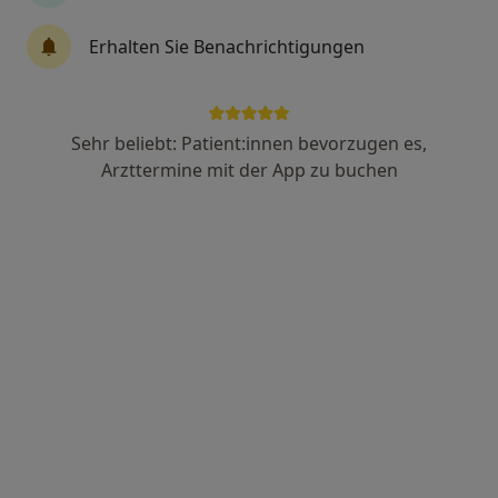
Erhalten Sie Benachrichtigungen
Edmund Deller
·
Mehr
Zahnarzt
36 Bewertungen
Sehr beliebt: Patient:innen bevorzugen es,
Arzttermine mit der App zu buchen
Adresse 1
Adresse 2
Hamburger Str. 27, Hamburg
•
Zu Google Maps
Praxis Edmund Deller Zahnarzt
Dieser Arzt bzw. diese Ärztin bietet keine Online-Terminbuchung an diesem Standort an.
Terminanfrage senden