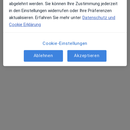
abgelehnt werden. Sie können Ihre Zustimmung jederzeit
in den Einstellungen widerrufen oder Ihre Präferenzen
aktualisieren. Erfahren Sie mehr unter
Datenschutz und
Cookie Erklärung
Dr. med. dent. Ali Naeini
Cookie-Einstellungen
·
Mehr
Zahnarzt
20 Bewertungen
Ablehnen
Akzeptieren
Schäferkampsallee 44, Hamburg
•
Zu Google Maps
Zahnarztpraxis Wonderful Smile Dr. Soheila Kassaeiyannaeiny Zahnärztin
Dieser Arzt bzw. diese Ärztin bietet keine Online-Terminbuchung an diesem Standort an.
Terminanfrage senden