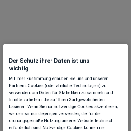
Konrad Witkowski
·
Mehr
Zahnarzt
46 Bewertungen
Der Schutz ihrer Daten ist uns
wichtig
Veringstr. 42, Hamburg
•
Zu Google Maps
Mit Ihrer Zustimmung erlauben Sie uns und unseren
Praxis Konrad Witkowski & Kollegen Zahnarzt
Partnern, Cookies (oder ähnliche Technologien) zu
Dieser Arzt bzw. diese Ärztin bietet keine Online-Terminbuchung an diesem Standort an.
verwenden, um Daten für Statistiken zu sammeln und
Inhalte zu liefern, die auf Ihren Surfgewohnheiten
Terminanfrage senden
basieren. Wenn Sie nur notwendige Cookies akzeptieren,
werden wir nur diejenigen verwenden, die für die
ordnungsgemäße Nutzung unserer Website technisch
erforderlich sind. Notwendige Cookies können nie