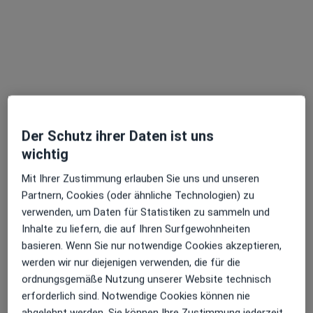
Dr. med. dent. Franziska Pellmann
·
Mehr
Zahnärztin
22 Bewertungen
Der Schutz ihrer Daten ist uns
Adresse 1
Adresse 2
wichtig
Mit Ihrer Zustimmung erlauben Sie uns und unseren
Königsallee 55 a, Düsseldorf
•
Zu Google Maps
Partnern, Cookies (oder ähnliche Technologien) zu
Zahnärztl. Gem.Praxis KÖ55 Dres. Gilbert Varzandeh Ruth-Alexa Eckardt Franziska Pellmann u.w.
verwenden, um Daten für Statistiken zu sammeln und
Dieser Arzt bzw. diese Ärztin bietet keine Online-Terminbuchung an diesem Standort an.
Inhalte zu liefern, die auf Ihren Surfgewohnheiten
basieren. Wenn Sie nur notwendige Cookies akzeptieren,
Terminanfrage senden
werden wir nur diejenigen verwenden, die für die
ordnungsgemäße Nutzung unserer Website technisch
erforderlich sind. Notwendige Cookies können nie
abgelehnt werden. Sie können Ihre Zustimmung jederzeit