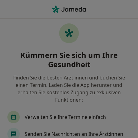
Ha
Mundgeruch • Neuss, Nordrhein-Westfalen
Filter & Sortierung
• 1
Zu Google Map
Mundgeruch, Neuss
Kümmern Sie sich um Ihre
Wie wir die Suchergebnisse sortieren
Gesundheit
Finden Sie die besten Ärzt:innen und buchen Sie
Nach welchem Fachgebiet suchen Sie?
einen Termin. Laden Sie die App herunter und
Zahnarzt
Internist
Hals-Nasen-Ohren-Arz
erhalten Sie kostenlos Zugang zu exklusiven
Funktionen:
Verwalten Sie Ihre Termine einfach
Senden Sie Nachrichten an Ihre Ärzt:innen