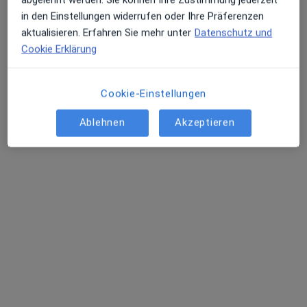
in den Einstellungen widerrufen oder Ihre Präferenzen
aktualisieren. Erfahren Sie mehr unter
Datenschutz und
Cookie Erklärung
Cookie-Einstellungen
Dr. med. dent. Ebru Mayadali
·
Mehr
Zahnärztin
Ablehnen
Akzeptieren
141 Bewertungen
Blumenstr. 11-15, Düsseldorf
•
Zu Google Maps
Dr.med.dent. Ebru Mayadali, Zahnärzte am Kö-Center
Dieser Arzt bzw. diese Ärztin bietet keine Online-Terminbuchung an diesem Standort an.
Terminanfrage senden