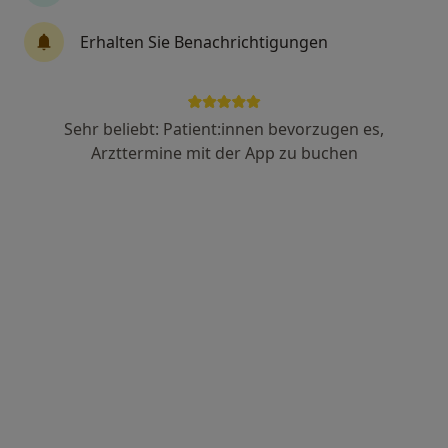
Erhalten Sie Benachrichtigungen
Anzeige
Marvin Schneider
Sehr beliebt: Patient:innen bevorzugen es,
·
Mehr
Zahnarzt
Arzttermine mit der App zu buchen
Christophstr. 5-7, Köln
•
Zu Google Maps
Zahnkultur MVZ GmbH C7 MVZ
Privatpraxis
Dieser Arzt bzw. diese Ärztin bietet keine Online-Terminbuchung an diesem Standort an.
Terminanfrage senden