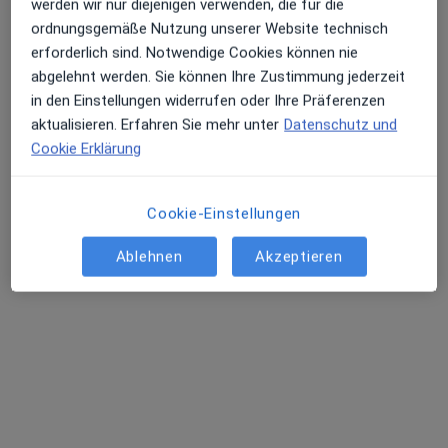
werden wir nur diejenigen verwenden, die für die
ordnungsgemäße Nutzung unserer Website technisch
erforderlich sind. Notwendige Cookies können nie
abgelehnt werden. Sie können Ihre Zustimmung jederzeit
in den Einstellungen widerrufen oder Ihre Präferenzen
Laura Rickerl
aktualisieren. Erfahren Sie mehr unter
Datenschutz und
Frauenärztin (Gynäkologin)
Cookie Erklärung
239 Bewertungen
Cookie-Einstellungen
Zu Google
Sendlinger-Tor-Platz 10, München
•
Maps
Ablehnen
Akzeptieren
Ganzheitl. Frauenarzt-Zentrum München Dr. Villinger und Kollegen
Dieser Arzt bzw. diese Ärztin bietet keine Online-Terminbuchung an diesem Standort an.
Terminanfrage senden