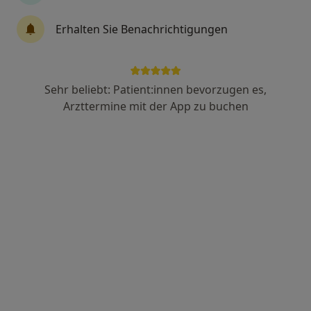
Erhalten Sie Benachrichtigungen
Dr. Miriam Wagner
·
Mehr
Frauenärztin (Gynäkologin)
242 Bewertungen
Sehr beliebt: Patient:innen bevorzugen es,
Arzttermine mit der App zu buchen
Zu Google
Sendlinger-Tor-Platz 10, München
•
Maps
Ganzheitl. Frauenarzt-Zentrum München Dr. Villinger und Kollegen
Dieser Arzt bzw. diese Ärztin bietet keine Online-Terminbuchung an diesem Standort an.
Terminanfrage senden