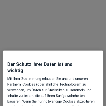
Jun Chen
Frauenärztin (Gynäkologin)
277 Bewertungen
Zu Google
Sendlinger-Tor-Platz 10, München
•
Maps
Ganzheitl. Frauenarzt-Zentrum München Dr. Villinger und Kollegen
Der Schutz ihrer Daten ist uns
Dieser Arzt bzw. diese Ärztin bietet keine Online-Terminbuchung an diesem Standort an.
wichtig
Terminanfrage senden
Mit Ihrer Zustimmung erlauben Sie uns und unseren
Partnern, Cookies (oder ähnliche Technologien) zu
verwenden, um Daten für Statistiken zu sammeln und
Inhalte zu liefern, die auf Ihren Surfgewohnheiten
basieren. Wenn Sie nur notwendige Cookies akzeptieren,