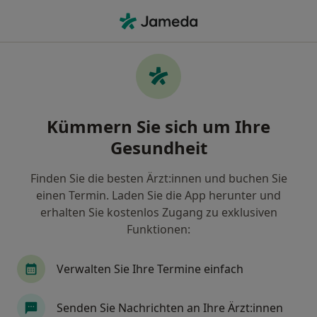
Ha
Myome • München, Bayern
Filter & Sortierung
• 1
Zu Google Map
Myome, München
Kümmern Sie sich um Ihre
Wie wir die Suchergebnisse sortieren
Gesundheit
Finden Sie die besten Ärzt:innen und buchen Sie
Nach welchem Fachgebiet suchen Sie?
einen Termin. Laden Sie die App herunter und
Frauenarzt (Gynäkologe)
Heilpraktiker
H
erhalten Sie kostenlos Zugang zu exklusiven
Funktionen:
Verwalten Sie Ihre Termine einfach
Senden Sie Nachrichten an Ihre Ärzt:innen