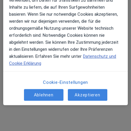
verwenden, um Daten für Statistiken zu sammeln und
Inhalte zu liefern, die auf Ihren Surfgewohnheiten
basieren. Wenn Sie nur notwendige Cookies akzeptieren,
Dr. med. Philipp Saur
werden wir nur diejenigen verwenden, die für die
Urologe, Androloge, Medikamentöse Tumortherapie
ordnungsgemäße Nutzung unserer Website technisch
73 Bewertungen
erforderlich sind. Notwendige Cookies können nie
abgelehnt werden. Sie können Ihre Zustimmung jederzeit
in den Einstellungen widerrufen oder Ihre Präferenzen
Adresse
Videosprechstunde
aktualisieren. Erfahren Sie mehr unter
Datenschutz und
Cookie Erklärung
Leonberger Str. 2, Ludwigsburg
•
Zu Google Maps
Urologische Praxis Dres. Höpner/Saur
Cookie-Einstellungen
Dieser Arzt bzw. diese Ärztin bietet keine Online-Terminbuchung an diesem Standort an.
Ablehnen
Akzeptieren
Terminanfrage senden