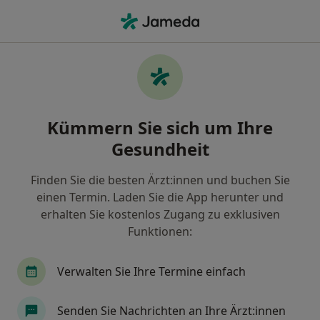
Ha
Nierenstein • Stuttgart, Baden-Württemberg
Filter & Sortierung
• 1
Zu Google Map
Nierenstein, Stuttgart
Kümmern Sie sich um Ihre
Wie wir die Suchergebnisse sortieren
Gesundheit
Finden Sie die besten Ärzt:innen und buchen Sie
Nach welchem Fachgebiet suchen Sie?
einen Termin. Laden Sie die App herunter und
Urologe
Androloge
Medikamentöse Tumo
erhalten Sie kostenlos Zugang zu exklusiven
Funktionen:
Verwalten Sie Ihre Termine einfach
Senden Sie Nachrichten an Ihre Ärzt:innen