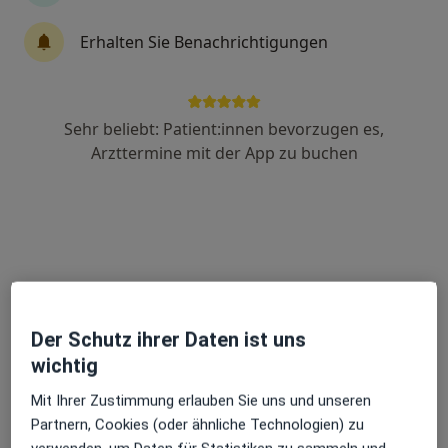
Erhalten Sie Benachrichtigungen
Dr. med. Holger Lange
Urologe, Androloge, Proktologe
479 Bewertungen
Sehr beliebt: Patient:innen bevorzugen es,
Arzttermine mit der App zu buchen
Hirschstr. 31, Stuttgart
•
Zu Google Maps
Praxis Dr.med. Holger Lange Facharzt für Urologie
Dieser Arzt bzw. diese Ärztin bietet keine Online-Terminbuchung an diesem Standort an.
Terminanfrage senden
Der Schutz ihrer Daten ist uns
wichtig
Mit Ihrer Zustimmung erlauben Sie uns und unseren
Partnern, Cookies (oder ähnliche Technologien) zu