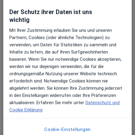
Der Schutz ihrer Daten ist uns
wichtig
Mit Ihrer Zustimmung erlauben Sie uns und unseren
Partnern, Cookies (oder ähnliche Technologien) zu
Dr. med. dent. Justine Bloch-Ingenohl
verwenden, um Daten für Statistiken zu sammeln und
·
Mehr
Inhalte zu liefern, die auf Ihren Surfgewohnheiten
Zahnärztin, Spezielle Schmerztherapeutin
basieren. Wenn Sie nur notwendige Cookies akzeptieren,
136 Bewertungen
werden wir nur diejenigen verwenden, die für die
ordnungsgemäße Nutzung unserer Website technisch
Zu Google
Handschuhsheim Landstr 6, Heidelberg
•
erforderlich sind. Notwendige Cookies können nie
Maps
abgelehnt werden. Sie können Ihre Zustimmung jederzeit
Zahnarztpraxis Dr.Bloch-Ingenohl
in den Einstellungen widerrufen oder Ihre Präferenzen
Dieser Arzt bzw. diese Ärztin bietet keine Online-Terminbuchung an diesem Standort an.
aktualisieren. Erfahren Sie mehr unter
Datenschutz und
Cookie Erklärung
Terminanfrage senden
Cookie-Einstellungen