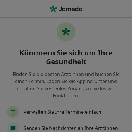
Ha
Parodontitis • Heidelberg, Baden-Württemberg
Filter & Sortierung
• 1
Zu Google Map
Parodontitis, Heidelberg
Kümmern Sie sich um Ihre
Wie wir die Suchergebnisse sortieren
Gesundheit
Finden Sie die besten Ärzt:innen und buchen Sie
Nach welchem Fachgebiet suchen Sie?
einen Termin. Laden Sie die App herunter und
Zahnarzt
Oralchirurg
Poliklinik
Spez
erhalten Sie kostenlos Zugang zu exklusiven
Funktionen:
Verwalten Sie Ihre Termine einfach
Senden Sie Nachrichten an Ihre Ärzt:innen