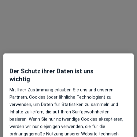
Dieser Arzt bzw. diese Ärztin bietet keine Online-Terminbuchung an diesem Standort an.
Terminanfrage senden
Der Schutz ihrer Daten ist uns
wichtig
Mit Ihrer Zustimmung erlauben Sie uns und unseren
Anne Rogosch
Partnern, Cookies (oder ähnliche Technologien) zu
Psychologin
verwenden, um Daten für Statistiken zu sammeln und
8 Bewertungen
Inhalte zu liefern, die auf Ihren Surfgewohnheiten
basieren. Wenn Sie nur notwendige Cookies akzeptieren,
Lippstädter Str. 42, Münster
•
Zu Google Maps
werden wir nur diejenigen verwenden, die für die
MVZ Praxis Bielstein & Koll.
ordnungsgemäße Nutzung unserer Website technisch