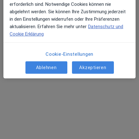
erforderlich sind. Notwendige Cookies können nie
Dieser Arzt bzw. diese Ärztin bietet keine Online-Terminbuchung an diesem Standort an.
abgelehnt werden. Sie können Ihre Zustimmung jederzeit
Terminanfrage senden
in den Einstellungen widerrufen oder Ihre Präferenzen
aktualisieren. Erfahren Sie mehr unter
Datenschutz und
Cookie Erklärung
Cookie-Einstellungen
Ablehnen
Akzeptieren
M.Sc. Amrei Schüßler
Psychologische Psychotherapeutin
Zumsandestr. 19, Münster
•
Zu Google Maps
Praxis Amrei Schüßler Psycholog. Psychotherapeutin
Privatpraxis
Dieser Arzt bzw. diese Ärztin bietet keine Online-Terminbuchung an diesem Standort an.