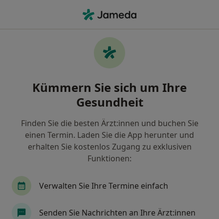
Ha
Posttraumatische Belastungsstörung (Ptbs) • Münster, Nordrhein-Westfalen
Filter & Sortierung
• 1
Zu Google Map
Posttraumatische Belastungsstörung
Kümmern Sie sich um Ihre
(PTBS), Münster
Gesundheit
Wie wir die Suchergebnisse sortieren
Finden Sie die besten Ärzt:innen und buchen Sie
einen Termin. Laden Sie die App herunter und
Nach welchem Fachgebiet suchen Sie?
erhalten Sie kostenlos Zugang zu exklusiven
Psychologischer Psychotherapeut
Heilpraktik
Funktionen:
Verwalten Sie Ihre Termine einfach
Senden Sie Nachrichten an Ihre Ärzt:innen