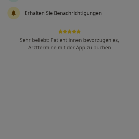
Erhalten Sie Benachrichtigungen
M.Sc. Katharina Langer
Psychologische Psychotherapeutin
Sehr beliebt: Patient:innen bevorzugen es,
77 Bewertungen
Arzttermine mit der App zu buchen
Adresse
Videosprechstunde
Zu Google
Gremmendorfer Weg 83, Münster
•
Maps
Privatpraxis Katharina Langer
Privatpraxis
Dieser Arzt bzw. diese Ärztin bietet keine Online-Terminbuchung an diesem Standort an.
Terminanfrage senden