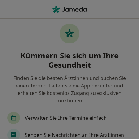
Ha
Reizdarm • Kolbingen, Baden-Württemberg
Filter & Sortierung
• 1
Zu Google Map
Reizdarm, Kolbingen
Kümmern Sie sich um Ihre
Wie wir die Suchergebnisse sortieren
Gesundheit
Finden Sie die besten Ärzt:innen und buchen Sie
Nach welchem Fachgebiet suchen Sie?
einen Termin. Laden Sie die App herunter und
Allgemeinmediziner
Heilpraktiker
erhalten Sie kostenlos Zugang zu exklusiven
Funktionen:
Verwalten Sie Ihre Termine einfach
Senden Sie Nachrichten an Ihre Ärzt:innen