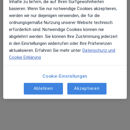
Inhalte zu liefern, die auf Ihren Surfgewohnheiten
basieren. Wenn Sie nur notwendige Cookies akzeptieren,
Susanne Bona
werden wir nur diejenigen verwenden, die für die
Heilpraktikerin
ordnungsgemäße Nutzung unserer Website technisch
42 Bewertungen
erforderlich sind. Notwendige Cookies können nie
abgelehnt werden. Sie können Ihre Zustimmung jederzeit
in den Einstellungen widerrufen oder Ihre Präferenzen
Hofenstr. 5, Meßstetten
•
Zu Google Maps
aktualisieren. Erfahren Sie mehr unter
Datenschutz und
Praxis Susanne Hämmerle Heilpraktikerin
Cookie Erklärung
Privatpraxis
Dieser Arzt bzw. diese Ärztin bietet keine Online-Terminbuchung an diesem Standort an.
Cookie-Einstellungen
Terminanfrage senden
Ablehnen
Akzeptieren