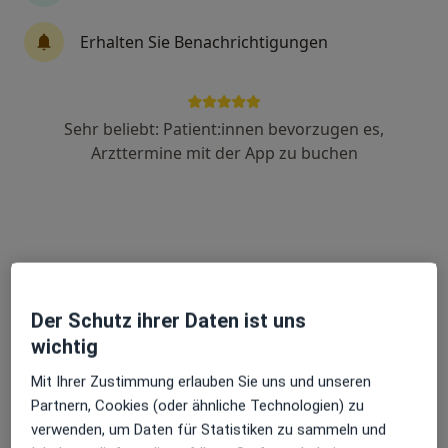
Erhalten Sie Benachrichtigungen
Ute Sigel
·
Mehr
Heilpraktikerin
Sehr beliebt: Patient:innen bevorzugen es,
Kreuzstr. 70, Tuttlingen
•
Zu Google Maps
Arzttermine mit der App zu buchen
Praxis Ute Sigel Heilpraktikerin
Privatpraxis
Dieser Arzt bzw. diese Ärztin bietet keine Online-Terminbuchung an diesem Standort an.
Terminanfrage senden
Der Schutz ihrer Daten ist uns
wichtig
Mit Ihrer Zustimmung erlauben Sie uns und unseren
Partnern, Cookies (oder ähnliche Technologien) zu
verwenden, um Daten für Statistiken zu sammeln und