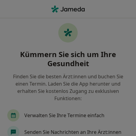
Ha
Rückenschmerzen • Bobingen, Bayern
Filter & Sortierung
• 1
Zu Google Map
Rückenschmerzen, Bobingen
Kümmern Sie sich um Ihre
Wie wir die Suchergebnisse sortieren
Gesundheit
Finden Sie die besten Ärzt:innen und buchen Sie
Nach welchem Fachgebiet suchen Sie?
einen Termin. Laden Sie die App herunter und
Heilpraktiker
Orthopäde & Unfallchirurg
erhalten Sie kostenlos Zugang zu exklusiven
Funktionen:
Verwalten Sie Ihre Termine einfach
Senden Sie Nachrichten an Ihre Ärzt:innen