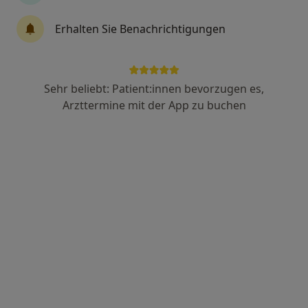
Erhalten Sie Benachrichtigungen
Anzeige
Jörg Affhüpper
Sehr beliebt: Patient:innen bevorzugen es,
·
Mehr
Heilpraktiker
Arzttermine mit der App zu buchen
27 Bewertungen
Neuburger Str. 18, Augsburg
•
Zu Google Maps
Praxis Jörg Affhüpper Heilpraktiker
Privatpraxis
Dieser Arzt bzw. diese Ärztin bietet keine Online-Terminbuchung an diesem Standort an.
Terminanfrage senden