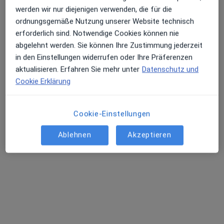
Terminanfrage senden
werden wir nur diejenigen verwenden, die für die
ordnungsgemäße Nutzung unserer Website technisch
erforderlich sind. Notwendige Cookies können nie
abgelehnt werden. Sie können Ihre Zustimmung jederzeit
in den Einstellungen widerrufen oder Ihre Präferenzen
aktualisieren. Erfahren Sie mehr unter
Datenschutz und
Cookie Erklärung
Cookie-Einstellungen
M.Sc. Canio Ludwig
Ablehnen
Akzeptieren
Osteopath, Heilpraktiker
159 Bewertungen
Karolinenstr. 21, Augsburg
•
Zu Google Maps
osteopathicum augsburg
Dieser Arzt bzw. diese Ärztin bietet keine Online-Terminbuchung an diesem Standort an.