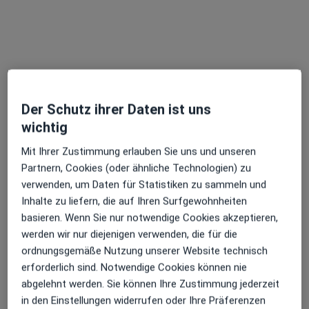
Alzeyer Str. 23, Gensingen
•
Zu Google Maps
MVZ Bandscheibenpraxis Gensingen
Privatpraxis
Dieser Arzt bzw. diese Ärztin bietet keine Online-Terminbuchung an diesem Standort an.
Terminanfrage senden
Der Schutz ihrer Daten ist uns
wichtig
Mit Ihrer Zustimmung erlauben Sie uns und unseren
Partnern, Cookies (oder ähnliche Technologien) zu
verwenden, um Daten für Statistiken zu sammeln und
Inhalte zu liefern, die auf Ihren Surfgewohnheiten
basieren. Wenn Sie nur notwendige Cookies akzeptieren,
werden wir nur diejenigen verwenden, die für die
ordnungsgemäße Nutzung unserer Website technisch
Dr. med. Ramin Markus Farhoumand
erforderlich sind. Notwendige Cookies können nie
Orthopäde & Unfallchirurg, Allgemeinchirurg,
abgelehnt werden. Sie können Ihre Zustimmung jederzeit
·
Mehr
Wirbelsäulenchirurg
in den Einstellungen widerrufen oder Ihre Präferenzen