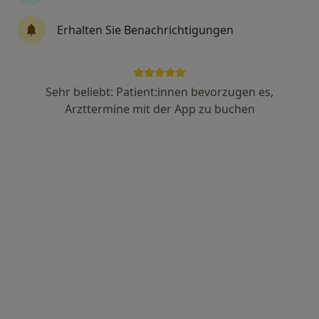
Erhalten Sie Benachrichtigungen
Anzeige
Dr. med. Christian Brix
Sehr beliebt: Patient:innen bevorzugen es,
·
Orthopäde & Unfallchirurg, Notfallmediziner, Orthopäde
Arzttermine mit der App zu buchen
Mehr
343 Bewertungen
Opernplatz 14, Frankfurt
•
Zu Google Maps
ORTHOPÄDISCHE PRIVATPRAXIS DR. BRIX & DR. SCHMIDT
Privatpraxis
Dieser Arzt bzw. diese Ärztin bietet keine Online-Terminbuchung an diesem Standort an.
Terminanfrage senden