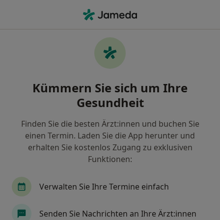
Ha
Rückenschmerzen • Wiesbaden, Hessen
Filter & Sortierung
• 1
Zu Google Map
Rückenschmerzen, Wiesbaden
Kümmern Sie sich um Ihre
Wie wir die Suchergebnisse sortieren
Gesundheit
Finden Sie die besten Ärzt:innen und buchen Sie
Nach welchem Fachgebiet suchen Sie?
einen Termin. Laden Sie die App herunter und
Heilpraktiker
Physiotherapeut
Orthopäde
erhalten Sie kostenlos Zugang zu exklusiven
Funktionen:
Verwalten Sie Ihre Termine einfach
Senden Sie Nachrichten an Ihre Ärzt:innen