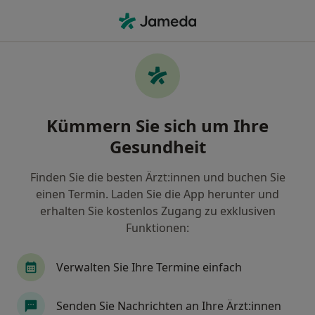
Ha
Schilddrüsenentzündung • Rheine, Nordrhein-Westfalen
Filter & Sortierung
• 1
Zu Google Map
Schilddrüsenentzündung, Rheine
Kümmern Sie sich um Ihre
Wie wir die Suchergebnisse sortieren
Gesundheit
Finden Sie die besten Ärzt:innen und buchen Sie
Nach welchem Fachgebiet suchen Sie?
einen Termin. Laden Sie die App herunter und
Internist
Hausarzt
Allgemeinmediziner
erhalten Sie kostenlos Zugang zu exklusiven
Funktionen:
Verwalten Sie Ihre Termine einfach
Senden Sie Nachrichten an Ihre Ärzt:innen