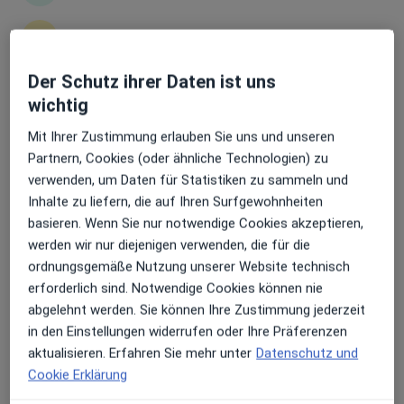
Erhalten Sie Benachrichtigungen
Dr. medic Robert Körei
Der Schutz ihrer Daten ist uns
Internist, Kardiologe, Hausarzt
wichtig
27 Bewertungen
Sehr beliebt: Patient:innen bevorzugen es,
Arzttermine mit der App zu buchen
Mit Ihrer Zustimmung erlauben Sie uns und unseren
Partnern, Cookies (oder ähnliche Technologien) zu
Bonifatiusstr. 59 d, Rheine
•
Zu Google Maps
verwenden, um Daten für Statistiken zu sammeln und
Hausarztpraxis Robert Körei
Inhalte zu liefern, die auf Ihren Surfgewohnheiten
Dieser Arzt bzw. diese Ärztin bietet keine Online-Terminbuchung an diesem Standort an.
basieren. Wenn Sie nur notwendige Cookies akzeptieren,
werden wir nur diejenigen verwenden, die für die
Terminanfrage senden
ordnungsgemäße Nutzung unserer Website technisch
erforderlich sind. Notwendige Cookies können nie
abgelehnt werden. Sie können Ihre Zustimmung jederzeit
in den Einstellungen widerrufen oder Ihre Präferenzen
aktualisieren. Erfahren Sie mehr unter
Datenschutz und
Cookie Erklärung