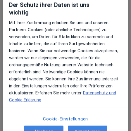
Der Schutz ihrer Daten ist uns
wichtig
Erhalten Sie Benachrichtigungen
Ulli Labermeier
Mit Ihrer Zustimmung erlauben Sie uns und unseren
·
Mehr
Partnern, Cookies (oder ähnliche Technologien) zu
Zahnarzt
verwenden, um Daten für Statistiken zu sammeln und
24 Bewertungen
Sehr beliebt: Patient:innen bevorzugen es,
Inhalte zu liefern, die auf Ihren Surfgewohnheiten
Arzttermine mit der App zu buchen
basieren. Wenn Sie nur notwendige Cookies akzeptieren,
Schösserweg 14, Königsdorf
•
Zu Google Maps
werden wir nur diejenigen verwenden, die für die
Zahnarztpraxis Ulli Labermeier Zahnarzt
ordnungsgemäße Nutzung unserer Website technisch
Dieser Arzt bzw. diese Ärztin bietet keine Online-Terminbuchung an diesem Standort an.
erforderlich sind. Notwendige Cookies können nie
abgelehnt werden. Sie können Ihre Zustimmung jederzeit
Terminanfrage senden
in den Einstellungen widerrufen oder Ihre Präferenzen
aktualisieren. Erfahren Sie mehr unter
Datenschutz und
Cookie Erklärung
Cookie-Einstellungen