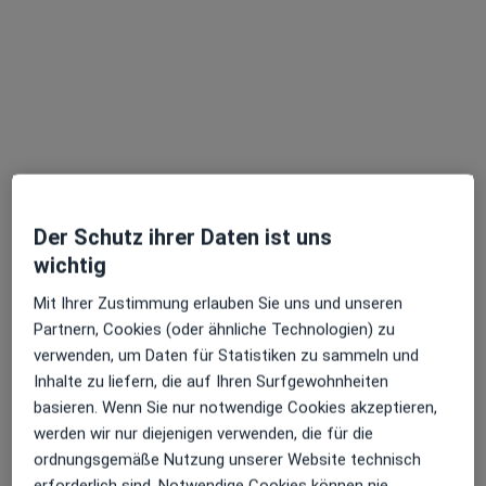
Leopoldstr. 102, München
•
Zu Google Maps
Dermatologie München Schwabing Prof. Dr. Dr. Markus Reinholz Facharzt für Dermatologie
Dieser Arzt bzw. diese Ärztin bietet keine Online-Terminbuchung an diesem Standort an.
Terminanfrage senden
Der Schutz ihrer Daten ist uns
wichtig
Mit Ihrer Zustimmung erlauben Sie uns und unseren
Partnern, Cookies (oder ähnliche Technologien) zu
verwenden, um Daten für Statistiken zu sammeln und
Marta Maria Berger
Inhalte zu liefern, die auf Ihren Surfgewohnheiten
Hautärztin (Dermatologin), Venerologin
basieren. Wenn Sie nur notwendige Cookies akzeptieren,
103 Bewertungen
werden wir nur diejenigen verwenden, die für die
ordnungsgemäße Nutzung unserer Website technisch