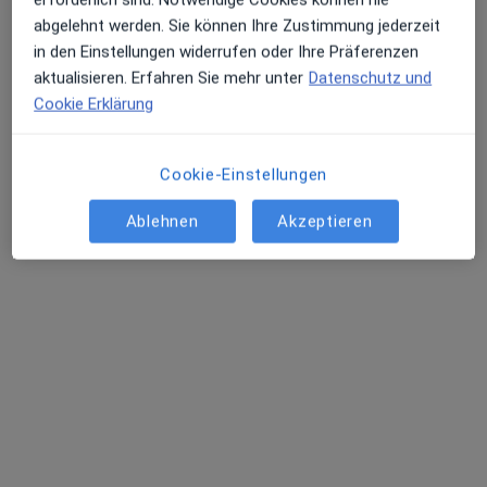
erforderlich sind. Notwendige Cookies können nie
Adresse
Videosprechstunde
abgelehnt werden. Sie können Ihre Zustimmung jederzeit
in den Einstellungen widerrufen oder Ihre Präferenzen
Blumenstr. 1, München
•
Zu Google Maps
aktualisieren. Erfahren Sie mehr unter
Datenschutz und
skinforever Privatpraxis für Dermatologie Marta Maria Berger Fachärztin für Dermatologie
Cookie Erklärung
Privatpraxis
Dieser Arzt bzw. diese Ärztin bietet keine Online-Terminbuchung an diesem Standort an.
Cookie-Einstellungen
Terminanfrage senden
Ablehnen
Akzeptieren
Dr. med. Kerstin Meyer