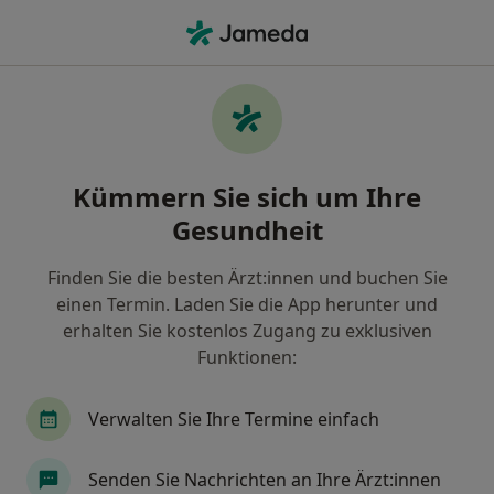
Ha
Schuppenflechte Psoriasis • München, Bayern
Filter & Sortierung
• 1
Zu Google Map
Schuppenflechte/Psoriasis, München
Kümmern Sie sich um Ihre
Wie wir die Suchergebnisse sortieren
Gesundheit
Finden Sie die besten Ärzt:innen und buchen Sie
Nach welchem Fachgebiet suchen Sie?
einen Termin. Laden Sie die App herunter und
Hautarzt (Dermatologe)
Heilpraktiker
erhalten Sie kostenlos Zugang zu exklusiven
Funktionen:
Allergologe
Venerologe
Verwalten Sie Ihre Termine einfach
Hautlaserzentrum
Mehr anzeigen
Senden Sie Nachrichten an Ihre Ärzt:innen