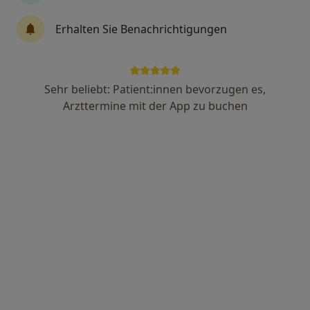
Erhalten Sie Benachrichtigungen
Sehr beliebt: Patient:innen bevorzugen es,
Arzttermine mit der App zu buchen
Anzeige
Dr. med. Wolfgang Niederdorfer
·
Mehr
Hautarzt (Dermatologe), Venerologe, Allergologe
16 Bewertungen
Adresse
Videosprechstunde
Perusastr. 5, München
•
Zu Google Maps
MVZ Haut- und Laserzentrum an der Oper
Dieser Arzt bzw. diese Ärztin bietet keine Online-Terminbuchung an diesem Standort an.