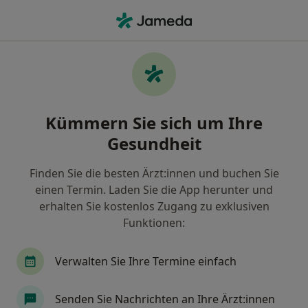
Ha
Schwindel • Leverkusen, Nordrhein-Westfalen
Filter & Sortierung
• 1
Zu Google Map
Schwindel, Leverkusen
Kümmern Sie sich um Ihre
Wie wir die Suchergebnisse sortieren
Gesundheit
Finden Sie die besten Ärzt:innen und buchen Sie
Nach welchem Fachgebiet suchen Sie?
einen Termin. Laden Sie die App herunter und
Allgemeinmediziner
Hals-Nasen-Ohren-Arzt
erhalten Sie kostenlos Zugang zu exklusiven
Funktionen:
Verwalten Sie Ihre Termine einfach
Senden Sie Nachrichten an Ihre Ärzt:innen