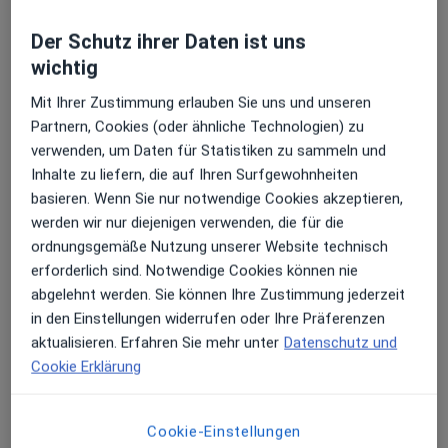
Der Schutz ihrer Daten ist uns
wichtig
Dr. med. Daniel Stosch
Mit Ihrer Zustimmung erlauben Sie uns und unseren
·
Mehr
Orthopäde & Unfallchirurg, Handchirurg, Fußchirurg
Partnern, Cookies (oder ähnliche Technologien) zu
251 Bewertungen
verwenden, um Daten für Statistiken zu sammeln und
Inhalte zu liefern, die auf Ihren Surfgewohnheiten
Grunerstr. 33, Düsseldorf
•
Zu Google Maps
basieren. Wenn Sie nur notwendige Cookies akzeptieren,
Praxis Dr. Daniel Stosch Facharzt für Orthopädie und Unfallchirurgie
werden wir nur diejenigen verwenden, die für die
Privatpraxis
ordnungsgemäße Nutzung unserer Website technisch
erforderlich sind. Notwendige Cookies können nie
Dieser Arzt bzw. diese Ärztin bietet keine Online-Terminbuchung an diesem Standort an.
abgelehnt werden. Sie können Ihre Zustimmung jederzeit
Terminanfrage senden
in den Einstellungen widerrufen oder Ihre Präferenzen
aktualisieren. Erfahren Sie mehr unter
Datenschutz und
Cookie Erklärung
Cookie-Einstellungen