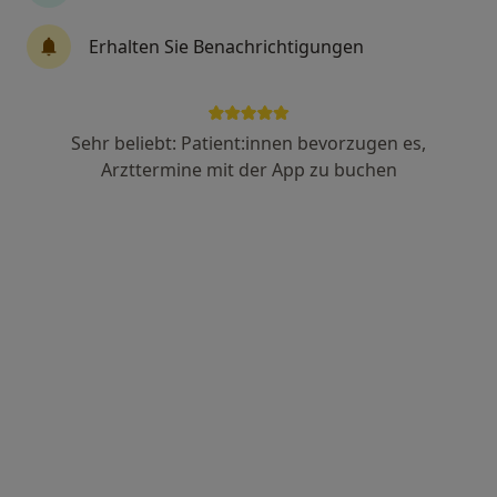
Erhalten Sie Benachrichtigungen
Anzeige
Dr. med. Vladimir Iliaev
Sehr beliebt: Patient:innen bevorzugen es,
Kinder- und Jugendarzt, Chirotherapeut
Arzttermine mit der App zu buchen
Bonner Str. 271, Köln
•
Zu Google Maps
Praxis Dr.med. Vladimir Iliaev Facharzt für Kinder- und Jugendmedizin
Dieser Arzt bzw. diese Ärztin bietet keine Online-Terminbuchung an diesem Standort an.
Terminanfrage senden