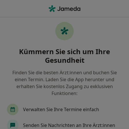
Ha
Skoliose • Düsseldorf, Nordrhein-Westfalen
Filter & Sortierung
• 1
Zu Google Map
Skoliose, Düsseldorf
Kümmern Sie sich um Ihre
Wie wir die Suchergebnisse sortieren
Gesundheit
Finden Sie die besten Ärzt:innen und buchen Sie
Nach welchem Fachgebiet suchen Sie?
einen Termin. Laden Sie die App herunter und
Orthopäde & Unfallchirurg
Akupunkteur
erhalten Sie kostenlos Zugang zu exklusiven
Funktionen:
Verwalten Sie Ihre Termine einfach
Senden Sie Nachrichten an Ihre Ärzt:innen