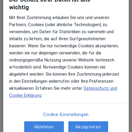
wichtig
Mit Ihrer Zustimmung erlauben Sie uns und unseren
Partnern, Cookies (oder ähnliche Technologien) zu
verwenden, um Daten für Statistiken zu sammeln und
Inhalte zu liefern, die auf Ihren Surfgewohnheiten
basieren. Wenn Sie nur notwendige Cookies akzeptieren,
werden wir nur diejenigen verwenden, die für die
ordnungsgemäße Nutzung unserer Website technisch
Prävent Centrum
erforderlich sind. Notwendige Cookies können nie
Gemeinschaftspraxis
20 Bewertungen
abgelehnt werden. Sie können Ihre Zustimmung jederzeit
in den Einstellungen widerrufen oder Ihre Präferenzen
aktualisieren. Erfahren Sie mehr unter
Datenschutz und
Zu Google
Wellinghofer Amtsstr. 33, Dortmund
•
Cookie Erklärung
Maps
Prävent Centrum
Keine Online-Terminbuchung über jameda verfügbar
Cookie-Einstellungen
Profil anzeigen
Ablehnen
Akzeptieren