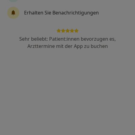
Erhalten Sie Benachrichtigungen
Michael Korting
Orthopäde & Unfallchirurg, Akupunkteur, Sportmediziner
273 Bewertungen
Sehr beliebt: Patient:innen bevorzugen es,
Arzttermine mit der App zu buchen
Adresse 1
Adresse 2
Wetterstr. 29, Herdecke
•
Zu Google Maps
Praxis Michael Korting Facharzt für Orthopädie
Privatpraxis
Dieser Arzt bzw. diese Ärztin bietet keine Online-Terminbuchung an diesem Standort an.
Terminanfrage senden