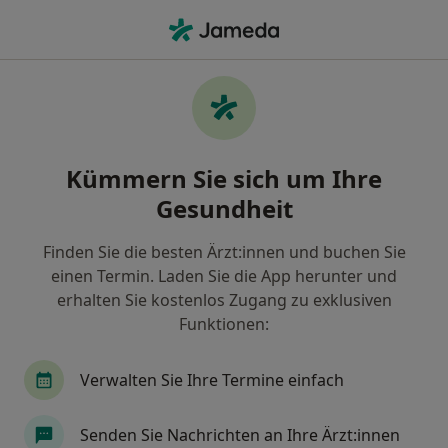
Ha
Sprunggelenksverletzung • Dortmund, Nordrhein-Westfalen
Filter & Sortierung
• 1
Zu Google Map
Sprunggelenksverletzung, Dortmund
Kümmern Sie sich um Ihre
Wie wir die Suchergebnisse sortieren
Gesundheit
Finden Sie die besten Ärzt:innen und buchen Sie
Nach welchem Fachgebiet suchen Sie?
einen Termin. Laden Sie die App herunter und
Orthopäde & Unfallchirurg
Sportmediziner
erhalten Sie kostenlos Zugang zu exklusiven
Funktionen:
Verwalten Sie Ihre Termine einfach
Senden Sie Nachrichten an Ihre Ärzt:innen