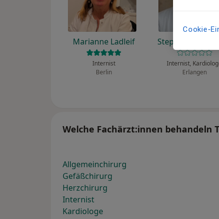
Cookie-Ei
Marianne Ladleif
Stephan Achenb
Internist
Internist, Kardiolo
Berlin
Erlangen
Welche Fachärzt:innen behandeln
Allgemeinchirurg
Gefäßchirurg
Herzchirurg
Internist
Kardiologe