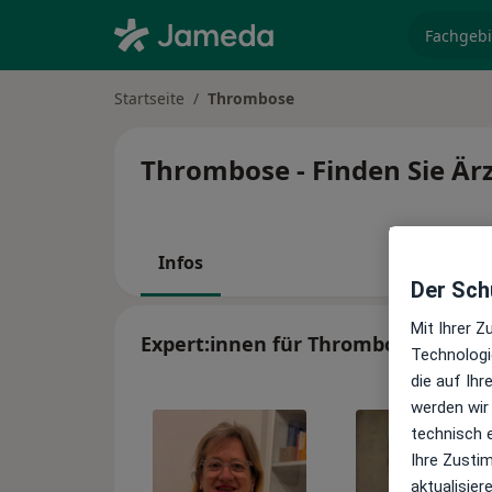
Fachgebi
Startseite
Thrombose
Thrombose - Finden Sie Ärz
Infos
Der Schu
Mit Ihrer 
Expert:innen für Thrombose
Technologi
die auf Ih
werden wir
technisch 
Ihre Zusti
aktualisier