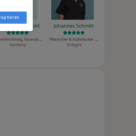
zeptieren
olfgang Reinpold
Johannes Schmitt
Allgemeinchirurg, Viszeralchirurg
Plastischer & Ästhetischer Chirurg, Allgemeinchirurg
Hamburg
Stuttgart