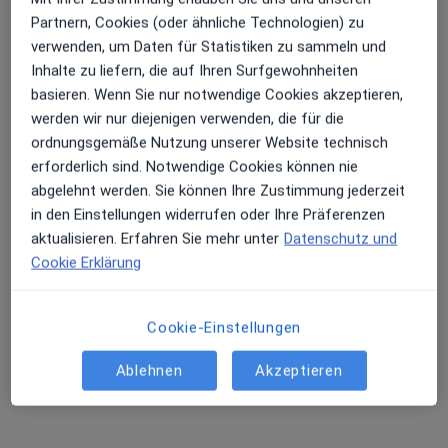
Partnern, Cookies (oder ähnliche Technologien) zu
Erhalten Sie Benachrichtigungen
verwenden, um Daten für Statistiken zu sammeln und
Inhalte zu liefern, die auf Ihren Surfgewohnheiten
Anzeige
basieren. Wenn Sie nur notwendige Cookies akzeptieren,
Dr. med. Dirk Sieber
werden wir nur diejenigen verwenden, die für die
Sehr beliebt: Patient:innen bevorzugen es,
·
Mehr
Internist, Angiologe, Phlebologe
ordnungsgemäße Nutzung unserer Website technisch
Arzttermine mit der App zu buchen
77 Bewertungen
erforderlich sind. Notwendige Cookies können nie
abgelehnt werden. Sie können Ihre Zustimmung jederzeit
in den Einstellungen widerrufen oder Ihre Präferenzen
Adresse
Videosprechstunde
aktualisieren. Erfahren Sie mehr unter
Datenschutz und
Cookie Erklärung
Neuseebogen 20, Bernried
•
Zu Google Maps
Ärztezentrum Bernried am Starnberger See - Internist - Angiologe
Cookie-Einstellungen
Dieser Arzt bzw. diese Ärztin bietet keine Online-Terminbuchung an diesem Standort an.
Ablehnen
Akzeptieren
Terminanfrage senden