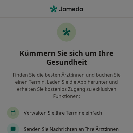
Ha
Tinnitus • Leverkusen, Nordrhein-Westfalen
Filter & Sortierung
• 1
Zu Google Map
Tinnitus, Leverkusen
Kümmern Sie sich um Ihre
Wie wir die Suchergebnisse sortieren
Gesundheit
Finden Sie die besten Ärzt:innen und buchen Sie
Nach welchem Fachgebiet suchen Sie?
einen Termin. Laden Sie die App herunter und
Zahnarzt
Hals-Nasen-Ohren-Arzt
Heilpra
erhalten Sie kostenlos Zugang zu exklusiven
Funktionen:
Verwalten Sie Ihre Termine einfach
Senden Sie Nachrichten an Ihre Ärzt:innen