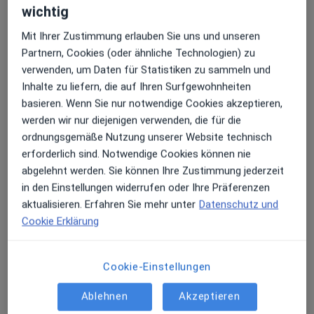
wichtig
Mit Ihrer Zustimmung erlauben Sie uns und unseren
Partnern, Cookies (oder ähnliche Technologien) zu
verwenden, um Daten für Statistiken zu sammeln und
Fabian Dombek
Inhalte zu liefern, die auf Ihren Surfgewohnheiten
Osteopath
basieren. Wenn Sie nur notwendige Cookies akzeptieren,
1 Bewertung
werden wir nur diejenigen verwenden, die für die
ordnungsgemäße Nutzung unserer Website technisch
erforderlich sind. Notwendige Cookies können nie
Adresse 1
Adresse 2
abgelehnt werden. Sie können Ihre Zustimmung jederzeit
in den Einstellungen widerrufen oder Ihre Präferenzen
Ganspohler Str. 5, Langenfeld
•
Zu Google Maps
aktualisieren. Erfahren Sie mehr unter
Datenschutz und
Orthomed.one Privatpraxis für Orthopädie Dr.med. Sebastian Dömkes
Cookie Erklärung
Privatpraxis
Dieser Arzt bzw. diese Ärztin bietet keine Online-Terminbuchung an diesem Standort an.
Cookie-Einstellungen
Terminanfrage senden
Ablehnen
Akzeptieren