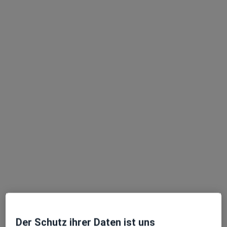
Dagmar Werner
Zahnärztin
24 Bewertungen
Zu Google
Paffrather Str. 80, Bergisch Gladbach
•
Maps
Praxis Dagmar Werner Zahnärztin
Dieser Arzt bzw. diese Ärztin bietet keine Online-Terminbuchung an diesem Standort an.
Terminanfrage senden
Der Schutz ihrer Daten ist uns