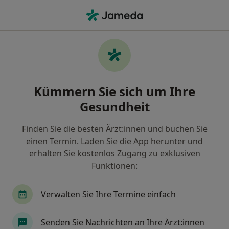
Ha
Tränensäcke • Bad Liebenzell, Baden-Württemberg
Filter & Sortierung
• 1
Zu Google Map
Tränensäcke, Bad Liebenzell
Kümmern Sie sich um Ihre
Wie wir die Suchergebnisse sortieren
Gesundheit
Finden Sie die besten Ärzt:innen und buchen Sie
Nach welchem Fachgebiet suchen Sie?
einen Termin. Laden Sie die App herunter und
Plastischer & Ästhetischer Chirurg
Handchiru
erhalten Sie kostenlos Zugang zu exklusiven
Funktionen:
Verwalten Sie Ihre Termine einfach
Senden Sie Nachrichten an Ihre Ärzt:innen