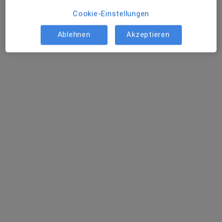
Cookie-Einstellungen
Ablehnen
Akzeptieren
Dr. med. Sarah Tran Viet
Plastische & Ästhetische Chirurgin, Handchirurgin
69 Bewertungen
Kurhausdamm 1, Bad Liebenzell
•
Zu Google Maps
Schönheitszentrum Bad Liebenzell, Chirurgische Praxis
Dieser Arzt bzw. diese Ärztin bietet keine Online-Terminbuchung an diesem Standort an.
Terminanfrage senden