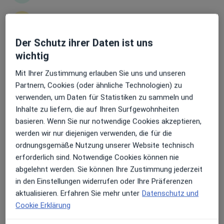
Erhalten Sie Benachrichtigungen
Anzeige
Der Schutz ihrer Daten ist uns
Dr. med. Corina Constantinescu
wichtig
Sehr beliebt: Patient:innen bevorzugen es,
·
Mehr
Plastische & Ästhetische Chirurgin
Mit Ihrer Zustimmung erlauben Sie uns und unseren
Arzttermine mit der App zu buchen
53 Bewertungen
Partnern, Cookies (oder ähnliche Technologien) zu
verwenden, um Daten für Statistiken zu sammeln und
Sindelfinger Str. 10, Böblingen
•
Zu Google Maps
Inhalte zu liefern, die auf Ihren Surfgewohnheiten
TRAUMKLINIK Plast.-u.Ästhetische Chirurgie Dr. Corina Constantinescu
basieren. Wenn Sie nur notwendige Cookies akzeptieren,
werden wir nur diejenigen verwenden, die für die
Dieser Arzt bzw. diese Ärztin bietet keine Online-Terminbuchung an diesem Standort an.
ordnungsgemäße Nutzung unserer Website technisch
Terminanfrage senden
erforderlich sind. Notwendige Cookies können nie
abgelehnt werden. Sie können Ihre Zustimmung jederzeit
in den Einstellungen widerrufen oder Ihre Präferenzen
aktualisieren. Erfahren Sie mehr unter
Datenschutz und
Cookie Erklärung