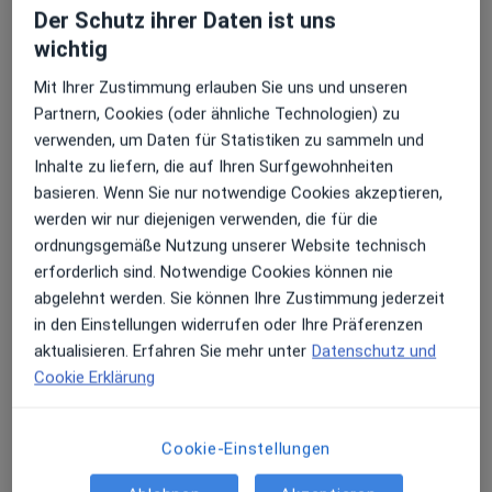
Der Schutz ihrer Daten ist uns
34 Bewertungen
wichtig
Mit Ihrer Zustimmung erlauben Sie uns und unseren
Adresse
Videosprechstunde
Partnern, Cookies (oder ähnliche Technologien) zu
verwenden, um Daten für Statistiken zu sammeln und
Inhalte zu liefern, die auf Ihren Surfgewohnheiten
Unertlstraße 37, München
•
Zu Google Maps
basieren. Wenn Sie nur notwendige Cookies akzeptieren,
Praxis Yessika Vogeler c/o Numia Heilpraktikerin für Psychotherapie
werden wir nur diejenigen verwenden, die für die
Privatpraxis
ordnungsgemäße Nutzung unserer Website technisch
Dieser Arzt bzw. diese Ärztin bietet keine Online-Terminbuchung an diesem Standort an.
erforderlich sind. Notwendige Cookies können nie
abgelehnt werden. Sie können Ihre Zustimmung jederzeit
Terminanfrage senden
in den Einstellungen widerrufen oder Ihre Präferenzen
aktualisieren. Erfahren Sie mehr unter
Datenschutz und
Cookie Erklärung
Cookie-Einstellungen