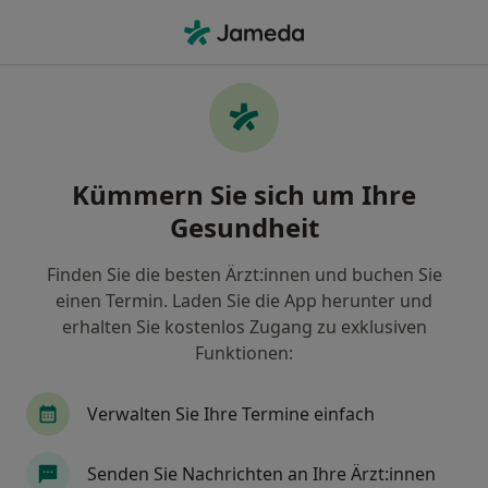
Ha
Trauma • München, Bayern
Filter & Sortierung
• 1
Zu Google Map
Trauma, München
Kümmern Sie sich um Ihre
Wie wir die Suchergebnisse sortieren
Gesundheit
Finden Sie die besten Ärzt:innen und buchen Sie
Nach welchem Fachgebiet suchen Sie?
einen Termin. Laden Sie die App herunter und
Heilpraktiker für Psychotherapie
erhalten Sie kostenlos Zugang zu exklusiven
Funktionen:
Heilpraktiker
Verwalten Sie Ihre Termine einfach
Heilpraktiker für Physiotherapie
Senden Sie Nachrichten an Ihre Ärzt:innen