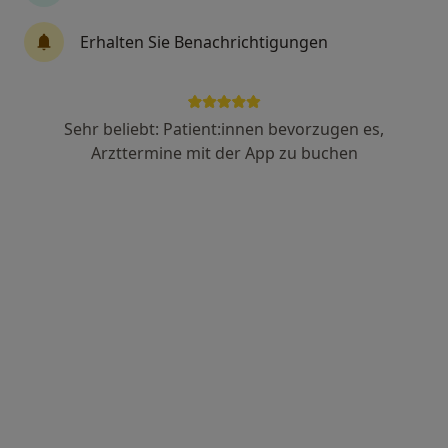
Psychiater
Psychologe
Erhalten Sie Benachrichtigungen
Mehr anzeigen
Sehr beliebt: Patient:innen bevorzugen es,
Arzttermine mit der App zu buchen
Florian Ziegler
Heilpraktiker für Physiotherapie, Osteopath, Physiotherapeut
·
Mehr
240 Bewertungen
Sailerstr. 17, München
•
Zu Google Maps