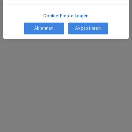
Praxis Bettina Speyer Heilpraktikerin
Dieser Arzt bzw. diese Ärztin bietet keine Online-Terminbuchung an diesem Standort an.
Cookie-Einstellungen
Terminanfrage senden
Ablehnen
Akzeptieren
Neu auf jameda
Claudia Ganß
·
Mehr
Heilpraktikerin
5 Bewertungen