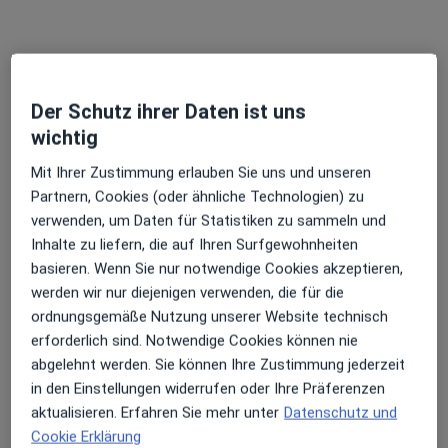
Der Schutz ihrer Daten ist uns
wichtig
Mit Ihrer Zustimmung erlauben Sie uns und unseren
Partnern, Cookies (oder ähnliche Technologien) zu
verwenden, um Daten für Statistiken zu sammeln und
Bettina Speyer (M.Med. TCM, Hangzhou,
Inhalte zu liefern, die auf Ihren Surfgewohnheiten
China)
basieren. Wenn Sie nur notwendige Cookies akzeptieren,
·
Mehr
Heilpraktikerin
werden wir nur diejenigen verwenden, die für die
130 Bewertungen
ordnungsgemäße Nutzung unserer Website technisch
erforderlich sind. Notwendige Cookies können nie
abgelehnt werden. Sie können Ihre Zustimmung jederzeit
Adresse
Videosprechstunde
in den Einstellungen widerrufen oder Ihre Präferenzen
aktualisieren. Erfahren Sie mehr unter
Datenschutz und
Nikolausstr. 73, Köln
•
Zu Google Maps
Cookie Erklärung