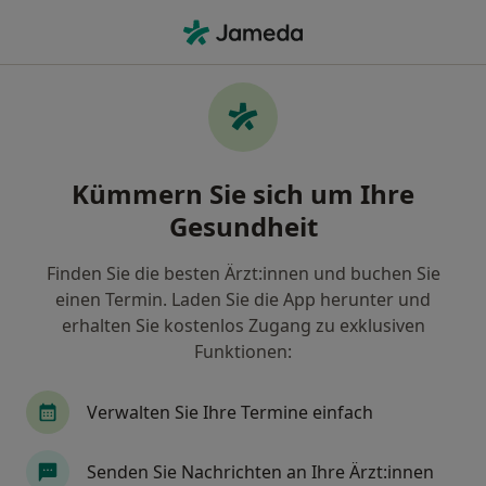
Ha
Wechseljahre • Köln, Nordrhein-Westfalen
Filter & Sortierung
• 1
Zu Google Map
Wechseljahre, Köln
Kümmern Sie sich um Ihre
Wie wir die Suchergebnisse sortieren
Gesundheit
Finden Sie die besten Ärzt:innen und buchen Sie
Nach welchem Fachgebiet suchen Sie?
einen Termin. Laden Sie die App herunter und
Heilpraktiker
Frauenarzt (Gynäkologe)
Na
erhalten Sie kostenlos Zugang zu exklusiven
Funktionen:
Verwalten Sie Ihre Termine einfach
Senden Sie Nachrichten an Ihre Ärzt:innen