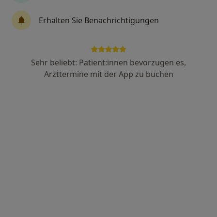
Orthopäde & Unfallchirurg
Erhalten Sie Benachrichtigungen
Physikalischer & Rehabilitativer Mediziner
Mehr anzeigen
Sehr beliebt: Patient:innen bevorzugen es,
Arzttermine mit der App zu buchen
Dr. med. Tobias Fehmer
·
Orthopäde & Unfallchirurg, Allgemeinchirurg, Handchirurg
Mehr
52 Bewertungen