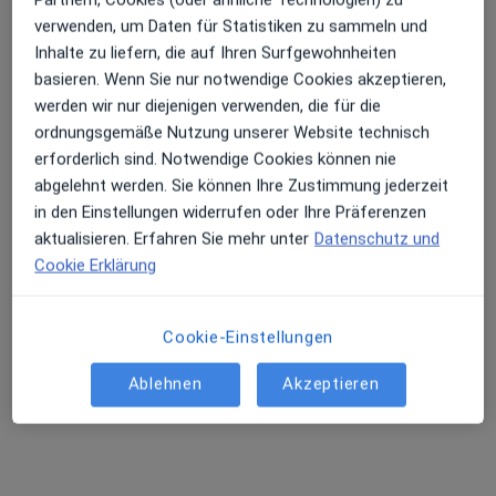
Pappelweg 2, Sankt Augustin
•
Zu Google Maps
verwenden, um Daten für Statistiken zu sammeln und
Praxis Martina Obst Physiotherapie
Inhalte zu liefern, die auf Ihren Surfgewohnheiten
basieren. Wenn Sie nur notwendige Cookies akzeptieren,
Dieser Arzt bzw. diese Ärztin bietet keine Online-Terminbuchung an diesem Standort an.
werden wir nur diejenigen verwenden, die für die
ordnungsgemäße Nutzung unserer Website technisch
Terminanfrage senden
erforderlich sind. Notwendige Cookies können nie
abgelehnt werden. Sie können Ihre Zustimmung jederzeit
in den Einstellungen widerrufen oder Ihre Präferenzen
aktualisieren. Erfahren Sie mehr unter
Datenschutz und
Cookie Erklärung
Cookie-Einstellungen
Dr. med. Fahri Evren Atabas
Ablehnen
Akzeptieren
Physikalischer & Rehabilitativer Mediziner, Chirotherapeut,
Sportmediziner
46 Bewertungen