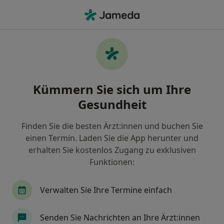
Ha
Wirbelsäulensyndrom • Bonn, Nordrhein-Westfalen
Filter & Sortierung
• 1
Zu Google Map
Wirbelsäulensyndrom, Bonn
Kümmern Sie sich um Ihre
Wie wir die Suchergebnisse sortieren
Gesundheit
Finden Sie die besten Ärzt:innen und buchen Sie
Nach welchem Fachgebiet suchen Sie?
einen Termin. Laden Sie die App herunter und
Physiotherapeut
erhalten Sie kostenlos Zugang zu exklusiven
Funktionen:
Heilpraktiker für Physiotherapie
Verwalten Sie Ihre Termine einfach
Allgemeinmediziner
Senden Sie Nachrichten an Ihre Ärzt:innen