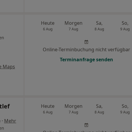
Heute
Morgen
Sa,
So,
6 Aug
7 Aug
8 Aug
9 Aug
en
Online-Terminbuchung nicht verfügbar
Terminanfrage senden
e Maps
tlef
Heute
Morgen
Sa,
So,
6 Aug
7 Aug
8 Aug
9 Aug
·
Mehr
e
en