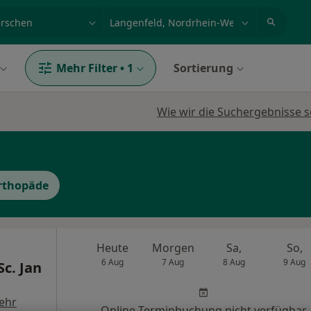
et, Erkrankung, Name
z.B. Berlin
Mehr Filter
•
1
Sortierung
Wie wir die Suchergebnisse s
orthopäde
Heute
Morgen
Sa,
So,
6 Aug
7 Aug
8 Aug
9 Aug
Sc. Jan
ehr
Online-Terminbuchung nicht verfügbar