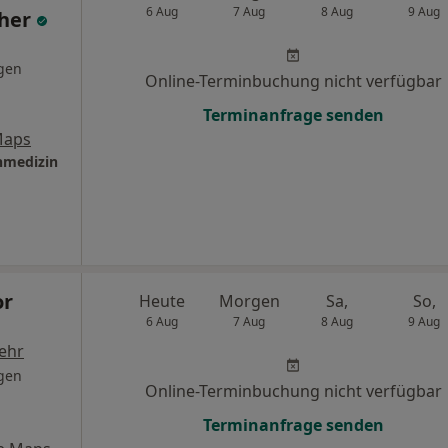
6 Aug
7 Aug
8 Aug
9 Aug
cher
gen
Online-Terminbuchung nicht verfügbar
Terminanfrage senden
Maps
nmedizin
or
Heute
Morgen
Sa,
So,
6 Aug
7 Aug
8 Aug
9 Aug
ehr
gen
Online-Terminbuchung nicht verfügbar
Terminanfrage senden