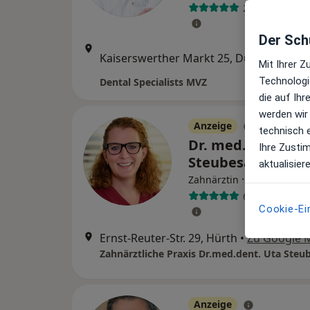
28 Bewertung
Der Schu
Zu Go
Kaiserswerther Markt 25, Düsseldorf
•
Mit Ihrer 
Maps
Technologi
Dental Specialists MVZ
die auf Ih
werden wir
Anzeige
technisch 
Dr. med. dent. Ut
Ihre Zusti
Steubesand M.Sc
aktualisier
·
Mehr
Zahnärztin
63 Bewertung
Cookie-Ei
Ernst-Reuter-Str. 29, Hürth
•
Zu Google 
Zahnärztliche Praxis Dr.med.dent. Uta Steu
Anzeige