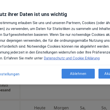
en
Telefonnummer anzeigen
tz ihrer Daten ist uns wichtig
ogle
Zustimmung erlauben Sie uns und unseren Partnern, Cookies (oder äh
en) zu verwenden, um Daten für Statistiken zu sammeln und Inhalte 
ren Surfgewohnheiten basieren. Wenn Sie nur notwendige Cookies ak
 nur diejenigen verwenden, die für die ordnungsgemäße Nutzung uns
Heute
Morgen
Sa,
So,
erforderlich sind. Notwendige Cookies können nie abgelehnt werden.
6 Aug
7 Aug
8 Aug
9 Aug
a
mmung jederzeit in den Einstellungen widerrufen oder Ihre Präferenz
.
en. Erfahren Sie mehr unter
Datenschutz und Cookie Erklärung
Online-Terminbuchung nicht verfügbar
en
Ablehnen
Ak
nstellungen
Telefonnummer anzeigen
Maps
besand
Heute
Morgen
Sa,
So,