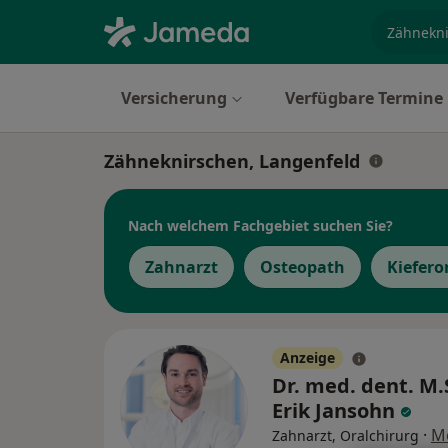
Fachgebi
Versicherung
Verfügbare Termine
Zähneknirschen, Langenfeld
Nach welchem Fachgebiet suchen Sie?
Zahnarzt
Osteopath
Kiefer
Anzeige
Dr. med. dent. M.
Erik Jansohn
·
M
Zahnarzt, Oralchirurg