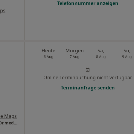
Telefonnummer anzeigen
aps
Heute
Morgen
Sa,
So,
6 Aug
7 Aug
8 Aug
9 Aug
Online-Terminbuchung nicht verfügbar
Terminanfrage senden
le Maps
Orthomed.one Privatpraxis für Orthopädie Dr.med. Sebastian Dömkes