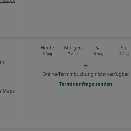
e Maps
Heute
Morgen
Sa,
So,
6 Aug
7 Aug
8 Aug
9 Aug
en
Online-Terminbuchung nicht verfügbar
Terminanfrage senden
e Maps