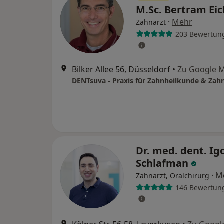
M.Sc. Bertram Ei
·
Mehr
Zahnarzt
203 Bewertun
Bilker Allee 56, Düsseldorf
•
Zu Google 
DENTsuva - Praxis für Zahnheilkunde & Zah
Dr. med. dent. Ig
Schlafman
·
M
Zahnarzt, Oralchirurg
146 Bewertun