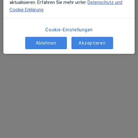
aktualisieren. Erfahren Sie mehr unter
Datenschutz und
Cookie Erklärung
Cookie-Einstellungen
Ablehnen
Akzeptieren
Anzeige
M.Sc. Sandra Guggenberger
·
Mehr
Zahnärztin
29 Bewertungen
Adresse 1
Adresse 2
Videosprechstunde
Lindwurmstr. 25, München
•
Zu Google Maps
Praxis Sandra Guggenberger Zahnärztin
Privatpraxis