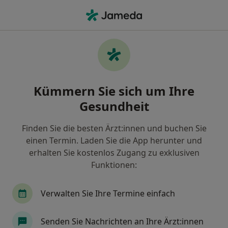
Ha
Zähneknirschen • Unterhaching, Bayern
Filter & Sortierung
• 1
Zu Google Map
Zähneknirschen, Unterhaching
Kümmern Sie sich um Ihre
Wie wir die Suchergebnisse sortieren
Gesundheit
Finden Sie die besten Ärzt:innen und buchen Sie
Nach welchem Fachgebiet suchen Sie?
einen Termin. Laden Sie die App herunter und
Zahnarzt
Zahnmedizinischer Fachangestellter
erhalten Sie kostenlos Zugang zu exklusiven
Funktionen:
Verwalten Sie Ihre Termine einfach
Senden Sie Nachrichten an Ihre Ärzt:innen