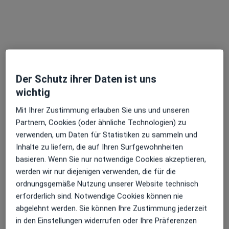
Der Schutz ihrer Daten ist uns
Anzeige
wichtig
Alexandra Gosch
·
Mehr
Mit Ihrer Zustimmung erlauben Sie uns und unseren
Zahnärztin
Partnern, Cookies (oder ähnliche Technologien) zu
94 Bewertungen
verwenden, um Daten für Statistiken zu sammeln und
Inhalte zu liefern, die auf Ihren Surfgewohnheiten
Rosenkavalierplatz 5, München
•
Zu Google Maps
basieren. Wenn Sie nur notwendige Cookies akzeptieren,
Mein Medenta - mein Zahnarzt
werden wir nur diejenigen verwenden, die für die
Dieser Arzt bzw. diese Ärztin bietet keine Online-Terminbuchung an diesem Standort an.
ordnungsgemäße Nutzung unserer Website technisch
erforderlich sind. Notwendige Cookies können nie
Terminanfrage senden
abgelehnt werden. Sie können Ihre Zustimmung jederzeit
in den Einstellungen widerrufen oder Ihre Präferenzen