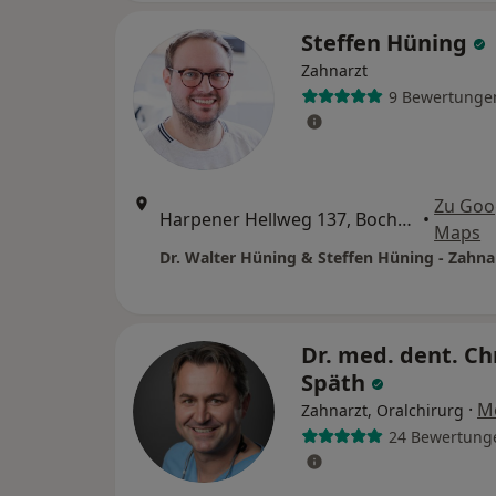
Steffen Hüning
Zahnarzt
9 Bewertunge
Zu Goo
Harpener Hellweg 137, Bochum
•
Maps
Dr. med. dent. Ch
Späth
·
M
Zahnarzt, Oralchirurg
24 Bewertung