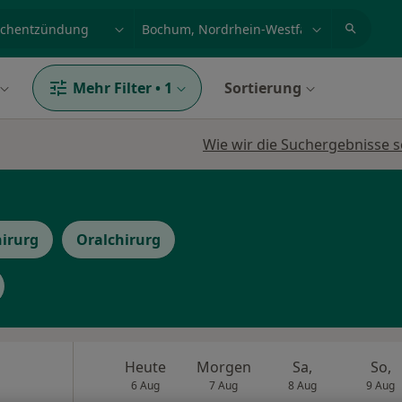
et, Erkrankung, Name
z.B. Berlin
Mehr Filter
•
1
Sortierung
Wie wir die Suchergebnisse s
hirurg
Oralchirurg
Heute
Morgen
Sa,
So,
6 Aug
7 Aug
8 Aug
9 Aug