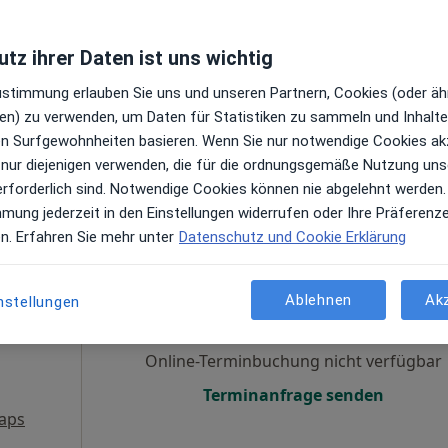
Online-Terminbuchung nicht verfügbar
tz ihrer Daten ist uns wichtig
Terminanfrage senden
Zustimmung erlauben Sie uns und unseren Partnern, Cookies (oder äh
aps
en) zu verwenden, um Daten für Statistiken zu sammeln und Inhalte 
ren Surfgewohnheiten basieren. Wenn Sie nur notwendige Cookies ak
 nur diejenigen verwenden, die für die ordnungsgemäße Nutzung uns
erforderlich sind. Notwendige Cookies können nie abgelehnt werden.
mmung jederzeit in den Einstellungen widerrufen oder Ihre Präferenz
en. Erfahren Sie mehr unter
Datenschutz und Cookie Erklärung
Heute
Morgen
Sa,
So,
6 Aug
7 Aug
8 Aug
9 Aug
Ablehnen
Ak
nstellungen
en
Online-Terminbuchung nicht verfügbar
Terminanfrage senden
aps