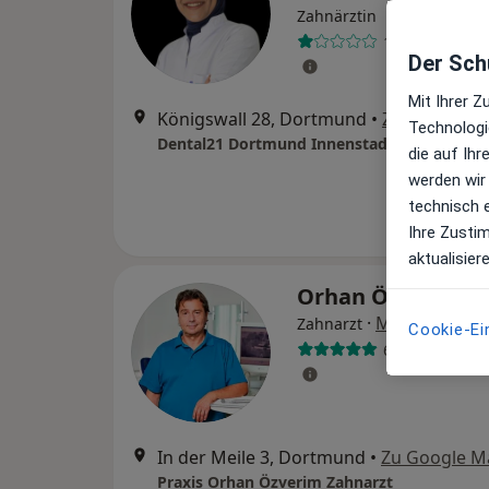
Zahnärztin
1 Bewertung
Der Schu
Mit Ihrer 
Königswall 28, Dortmund
•
Zu Google M
Technologi
Dental21 Dortmund Innenstadt
die auf Ih
werden wir
technisch 
Ihre Zusti
aktualisier
Orhan Özverim
·
Mehr
Zahnarzt
Cookie-Ei
67 Bewertung
In der Meile 3, Dortmund
•
Zu Google M
Praxis Orhan Özverim Zahnarzt