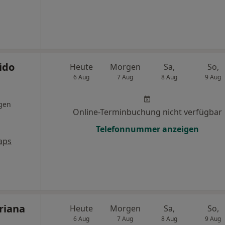
ido
Heute
Morgen
Sa,
So,
6 Aug
7 Aug
8 Aug
9 Aug
gen
Online-Terminbuchung nicht verfügbar
Telefonnummer anzeigen
aps
riana
Heute
Morgen
Sa,
So,
6 Aug
7 Aug
8 Aug
9 Aug