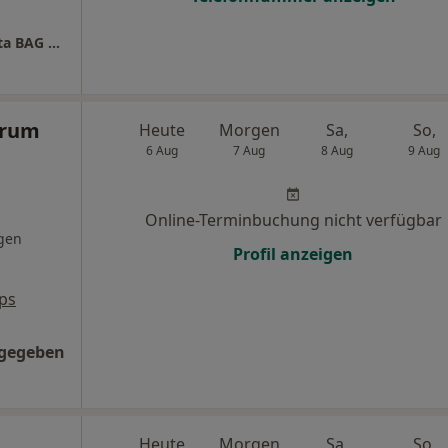
Zahnklinik Bochum Zahnmedizin am Augusta BAG Dres. Gloger, Späth, Siering, Brodowski
trum
Heute
Morgen
Sa,
So,
6 Aug
7 Aug
8 Aug
9 Aug
Online-Terminbuchung nicht verfügbar
gen
Profil anzeigen
ps
ngegeben
Heute
Morgen
Sa,
So,