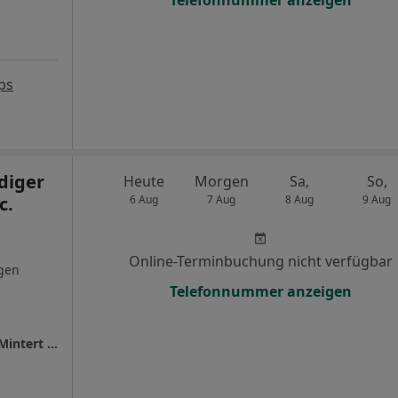
Telefonnummer anzeigen
ps
diger
Heute
Morgen
Sa,
So,
c.
6 Aug
7 Aug
8 Aug
9 Aug
Online-Terminbuchung nicht verfügbar
gen
Telefonnummer anzeigen
Zahnärztl. Praxisklinik Herne Dres. Rüdiger Mintert und Dorothee Wiedemann