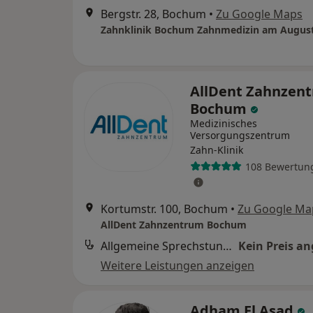
Bergstr. 28, Bochum
•
Zu Google Maps
AllDent Zahnzen
Bochum
Medizinisches
Versorgungszentrum
Zahn-Klinik
108 Bewertun
Kortumstr. 100, Bochum
•
Zu Google Ma
AllDent Zahnzentrum Bochum
Allgemeine Sprechstunde
Kein Preis a
Weitere Leistungen anzeigen
Adham El Asad