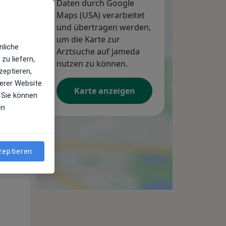
Daten durch Google
Maps (USA) verarbeitet
und übertragen werden,
um die Karte zur
nliche
Arztsuche auf jameda
zu liefern,
nutzen zu können.
zeptieren,
erer Website
Karte anzeigen
 Sie können
en
Mo,
Di,
Mi,
10 Aug
11 Aug
12 Aug
zeptieren