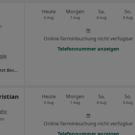
Heute
Morgen
Sa,
So,
6 Aug
7 Aug
8 Aug
9 Aug
n
Online-Terminbuchung nicht verfügbar
Telefonnummer anzeigen
gle
Dr. Walter Hüning & Steffen Hüning - Zahnarzt Bochum
ristian
Heute
Morgen
Sa,
So,
6 Aug
7 Aug
8 Aug
9 Aug
ehr
en
Online-Terminbuchung nicht verfügbar
Telefonnummer anzeigen