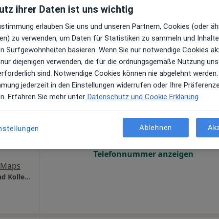
tz ihrer Daten ist uns wichtig
Telefonnummer anzeigen
Zustimmung erlauben Sie uns und unseren Partnern, Cookies (oder äh
e Maps
en) zu verwenden, um Daten für Statistiken zu sammeln und Inhalte 
ik.
ren Surfgewohnheiten basieren. Wenn Sie nur notwendige Cookies ak
 nur diejenigen verwenden, die für die ordnungsgemäße Nutzung uns
erforderlich sind. Notwendige Cookies können nie abgelehnt werden.
mmung jederzeit in den Einstellungen widerrufen oder Ihre Präferenz
we
Heute
Morgen
Sa,
So,
en. Erfahren Sie mehr unter
Datenschutz und Cookie Erklärung
6 Aug
7 Aug
8 Aug
9 Aug
Ablehnen
Ak
nstellungen
n
Online-Terminbuchung nicht verfügbar
Telefonnummer anzeigen
 Maps
Zahnarztpraxis Dr.med.dent. Uwe Walker und Kollegen