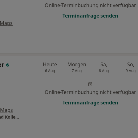
Online-Terminbuchung nicht verfügbar
Terminanfrage senden
 Maps
er
Heute
Morgen
Sa,
So,
6 Aug
7 Aug
8 Aug
9 Aug
Online-Terminbuchung nicht verfügbar
Terminanfrage senden
 Maps
Zahnarztpraxis Dr.med.dent. Uwe Walker und Kollegen