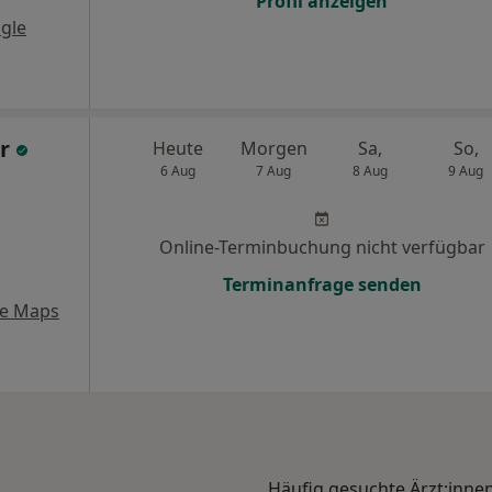
Profil anzeigen
gle
er
Heute
Morgen
Sa,
So,
6 Aug
7 Aug
8 Aug
9 Aug
Online-Terminbuchung nicht verfügbar
Terminanfrage senden
le Maps
Häufig gesuchte Ärzt:inne