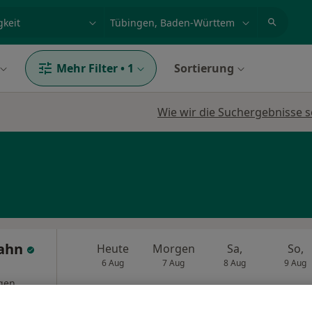
et, Erkrankung, Name
z.B. Berlin
Mehr Filter
•
1
Sortierung
Wie wir die Suchergebnisse s
Hahn
Heute
Morgen
Sa,
So,
6 Aug
7 Aug
8 Aug
9 Aug
gen
Online-Terminbuchung nicht verfügbar