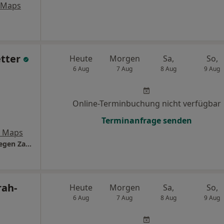
 Maps
etter
Heute
Morgen
Sa,
So,
6 Aug
7 Aug
8 Aug
9 Aug
Online-Terminbuchung nicht verfügbar
Terminanfrage senden
e Maps
Zahnarztpraxis Sebastian Kohlstetter & Kollegen Zahnarzt
rah-
Heute
Morgen
Sa,
So,
6 Aug
7 Aug
8 Aug
9 Aug