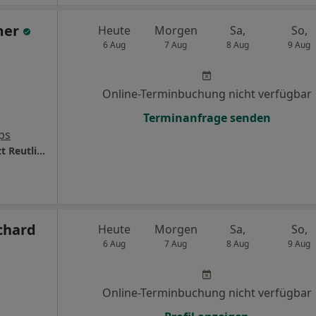
mer
Heute
Morgen
Sa,
So,
6 Aug
7 Aug
8 Aug
9 Aug
Online-Terminbuchung nicht verfügbar
Terminanfrage senden
ps
Zahnarztpraxis Tibor Kerschbaumer Zahnarzt Reutlingen
chard
Heute
Morgen
Sa,
So,
6 Aug
7 Aug
8 Aug
9 Aug
Online-Terminbuchung nicht verfügbar