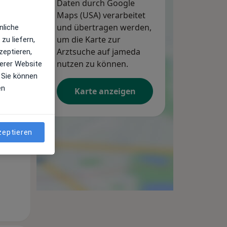
Daten durch Google
Maps (USA) verarbeitet
und übertragen werden,
nliche
um die Karte zur
zu liefern,
Arztsuche auf jameda
zeptieren,
nutzen zu können.
erer Website
 Sie können
en
Karte anzeigen
Mo,
Di,
Mi,
10 Aug
11 Aug
12 Aug
zeptieren