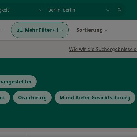
et, Erkrankung, Name
z.B. Berlin
Mehr Filter
•
1
Sortierung
Wie wir die Suchergebnisse s
hangestellter
nt
Oralchirurg
Mund-Kiefer-Gesichtschirurg