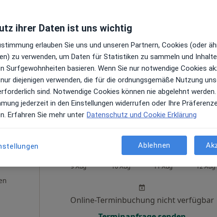
Heute
Morgen
Di,
Mi,
9 Aug
10 Aug
11 Aug
12 Aug
tz ihrer Daten ist uns wichtig
gen
Zustimmung erlauben Sie uns und unseren Partnern, Cookies (oder äh
Online-Terminbuchung nicht verfügbar
en) zu verwenden, um Daten für Statistiken zu sammeln und Inhalte 
Terminanfrage senden
ren Surfgewohnheiten basieren. Wenn Sie nur notwendige Cookies ak
 Maps
 nur diejenigen verwenden, die für die ordnungsgemäße Nutzung uns
erforderlich sind. Notwendige Cookies können nie abgelehnt werden.
mmung jederzeit in den Einstellungen widerrufen oder Ihre Präferenz
en. Erfahren Sie mehr unter
Datenschutz und Cookie Erklärung
Ablehnen
Ak
nstellungen
k
Heute
Morgen
Di,
Mi,
9 Aug
10 Aug
11 Aug
12 Aug
en
Online-Terminbuchung nicht verfügbar
Terminanfrage senden