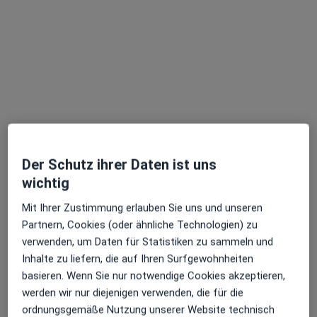
Prof. Dr. Dr. Florian Stelzle
Mund-Kiefer-Gesichtschirurg, Plastischer & Ästhetischer
·
Mehr
Chirurg
106 Bewertungen
Der Schutz ihrer Daten ist uns
wichtig
Adresse
Videosprechstunde
Mit Ihrer Zustimmung erlauben Sie uns und unseren
Partnern, Cookies (oder ähnliche Technologien) zu
Immenhofer Str. 21, Stuttgart
•
Zu Google Maps
verwenden, um Daten für Statistiken zu sammeln und
SOHO KLINIK Privatklinik für Plastische Ästhetische Chirurgie
Inhalte zu liefern, die auf Ihren Surfgewohnheiten
Privatpraxis
basieren. Wenn Sie nur notwendige Cookies akzeptieren,
Dieser Arzt bzw. diese Ärztin bietet keine Online-Terminbuchung an diesem Standort an.
werden wir nur diejenigen verwenden, die für die
ordnungsgemäße Nutzung unserer Website technisch