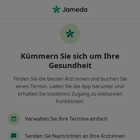
Ha
Zahnlosigkeit • Stuttgart, Baden-Württemberg
Filter & Sortierung
• 1
Zu Google Map
Zahnlosigkeit, Stuttgart
Kümmern Sie sich um Ihre
Wie wir die Suchergebnisse sortieren
Gesundheit
Finden Sie die besten Ärzt:innen und buchen Sie
Nach welchem Fachgebiet suchen Sie?
einen Termin. Laden Sie die App herunter und
Zahnarzt
Mund-Kiefer-Gesichtschirurg
Or
erhalten Sie kostenlos Zugang zu exklusiven
Funktionen:
Verwalten Sie Ihre Termine einfach
Senden Sie Nachrichten an Ihre Ärzt:innen