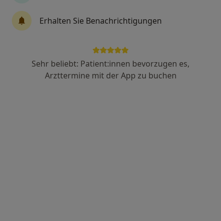
Erhalten Sie Benachrichtigungen
Dr. med. dent. Gila Wagner (geb. Jäger)
·
Mehr
Zahnärztin, Oralchirurgin
42 Bewertungen
Sehr beliebt: Patient:innen bevorzugen es,
Arzttermine mit der App zu buchen
Adresse 1
Adresse 2
Felix-Dahn-Str. 9 d, Stuttgart
•
Zu Google Maps
Praxis Dr.med.dent. Gila Wagner Zahnärztin - Degerloch
Dieser Arzt bzw. diese Ärztin bietet keine Online-Terminbuchung an diesem Standort an.
Terminanfrage senden