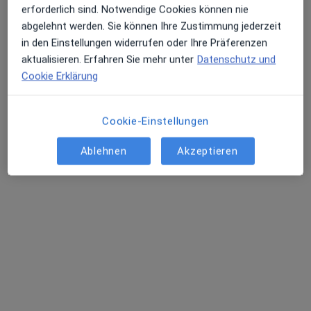
Terminanfrage senden
erforderlich sind. Notwendige Cookies können nie
abgelehnt werden. Sie können Ihre Zustimmung jederzeit
in den Einstellungen widerrufen oder Ihre Präferenzen
aktualisieren. Erfahren Sie mehr unter
Datenschutz und
Cookie Erklärung
Cookie-Einstellungen
Ablehnen
Akzeptieren
Dr. Mokhles Affes
Zahnarzt
Rotebühlplatz 17, Stuttgart
•
Zu Google Maps
Dental21 Stuttgart Mitte
Dieser Arzt bzw. diese Ärztin bietet keine Online-Terminbuchung an diesem Standort an.
Terminanfrage senden