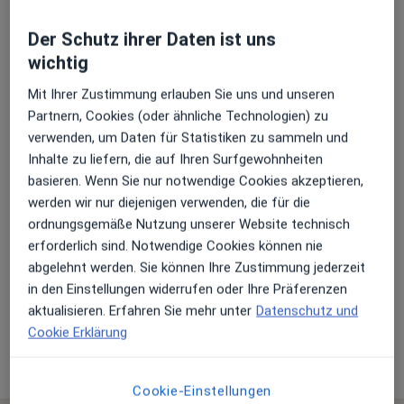
Der Schutz ihrer Daten ist uns
wichtig
Mit Ihrer Zustimmung erlauben Sie uns und unseren
Laura Antonia Mayer
Partnern, Cookies (oder ähnliche Technologien) zu
·
Mehr
Zahnärztin
verwenden, um Daten für Statistiken zu sammeln und
10 Bewertungen
Inhalte zu liefern, die auf Ihren Surfgewohnheiten
basieren. Wenn Sie nur notwendige Cookies akzeptieren,
werden wir nur diejenigen verwenden, die für die
Adresse 1
Adresse 2
ordnungsgemäße Nutzung unserer Website technisch
erforderlich sind. Notwendige Cookies können nie
abgelehnt werden. Sie können Ihre Zustimmung jederzeit
Rosa-Luxemburg-Str. 18, Leipzig
•
Zu Google Maps
in den Einstellungen widerrufen oder Ihre Präferenzen
Zahnzentrum Leipzig MVZ
aktualisieren. Erfahren Sie mehr unter
Datenschutz und
Dieser Arzt bzw. diese Ärztin bietet keine Online-Terminbuchung an diesem Standort an.
Cookie Erklärung
Terminanfrage senden
Cookie-Einstellungen