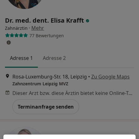
Dr. med. dent. Elisa Krafft
·
Mehr
Zahnärztin
77 Bewertungen
Adresse 1
Adresse 2
Rosa-Luxemburg-Str. 18, Leipzig
•
Zu Google Maps
Zahnzentrum Leipzig MVZ
Dieser Arzt bzw. diese Ärztin bietet keine Online-Terminbuchung an diesem Standort an.
Terminanfrage senden