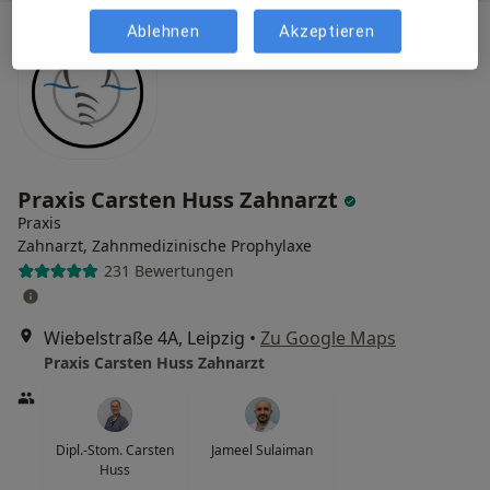
Ablehnen
Akzeptieren
Praxis Carsten Huss Zahnarzt
Praxis
Zahnarzt, Zahnmedizinische Prophylaxe
231 Bewertungen
Wiebelstraße 4A, Leipzig
•
Zu Google Maps
Praxis Carsten Huss Zahnarzt
Dipl.-Stom. Carsten
Jameel Sulaiman
Huss