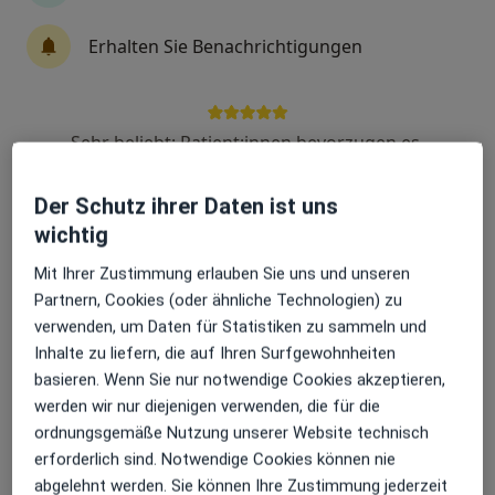
Erhalten Sie Benachrichtigungen
M.Sc. Volker Barth
·
Mehr
Zahnarzt
Sehr beliebt: Patient:innen bevorzugen es,
14 Bewertungen
Arzttermine mit der App zu buchen
Der Schutz ihrer Daten ist uns
In Wöhrden 8, Tuttlingen
•
Zu Google Maps
wichtig
Praxis Volker Barth Zahnarzt
Mit Ihrer Zustimmung erlauben Sie uns und unseren
Dieser Arzt bzw. diese Ärztin bietet keine Online-Terminbuchung an diesem Standort an.
Partnern, Cookies (oder ähnliche Technologien) zu
verwenden, um Daten für Statistiken zu sammeln und
Terminanfrage senden
Inhalte zu liefern, die auf Ihren Surfgewohnheiten
basieren. Wenn Sie nur notwendige Cookies akzeptieren,
werden wir nur diejenigen verwenden, die für die
ordnungsgemäße Nutzung unserer Website technisch
erforderlich sind. Notwendige Cookies können nie
abgelehnt werden. Sie können Ihre Zustimmung jederzeit