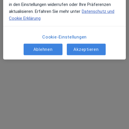
in den Einstellungen widerrufen oder Ihre Präferenzen
aktualisieren. Erfahren Sie mehr unter
Datenschutz und
Cookie Erklärung
Helga Pap Csaki
Zahnärztin
Cookie-Einstellungen
Martin-Luther-Str. 5, Spaichingen
•
Zu Google Maps
Praxis Helga Pap Csaki Zahnärztin
Ablehnen
Akzeptieren
Dieser Arzt bzw. diese Ärztin bietet keine Online-Terminbuchung an diesem Standort an.
Terminanfrage senden