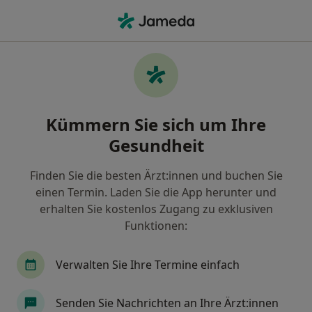
Ha
Zahnschmerzen • Wurmlingen, Baden-Württemberg
Filter & Sortierung
• 1
Zu Google Map
Zahnschmerzen, Wurmlingen
Kümmern Sie sich um Ihre
Wie wir die Suchergebnisse sortieren
Gesundheit
Finden Sie die besten Ärzt:innen und buchen Sie
Nach welchem Fachgebiet suchen Sie?
einen Termin. Laden Sie die App herunter und
Zahnarzt
erhalten Sie kostenlos Zugang zu exklusiven
Funktionen:
Verwalten Sie Ihre Termine einfach
Senden Sie Nachrichten an Ihre Ärzt:innen