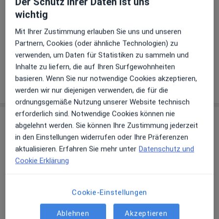
Der Schutz ihrer Daten ist uns
Akzeptierte Versicherungen
wichtig
Details
Mit Ihrer Zustimmung erlauben Sie uns und unseren
Telefonnummer
Partnern, Cookies (oder ähnliche Technologien) zu
verwenden, um Daten für Statistiken zu sammeln und
05681 9...
Telefonnummer anzeigen
Inhalte zu liefern, die auf Ihren Surfgewohnheiten
basieren. Wenn Sie nur notwendige Cookies akzeptieren,
Mehr Details anzeigen
über die Adresse
werden wir nur diejenigen verwenden, die für die
ordnungsgemäße Nutzung unserer Website technisch
erforderlich sind. Notwendige Cookies können nie
Erfahrungen
abgelehnt werden. Sie können Ihre Zustimmung jederzeit
in den Einstellungen widerrufen oder Ihre Präferenzen
Bewerten
aktualisieren. Erfahren Sie mehr unter
Datenschutz und
Cookie Erklärung
46 Bewertungen
Cookie-Einstellungen
Ablehnen
Akzeptieren