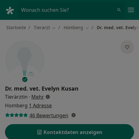
Ha
Wonach suchen Sie?
Startseite
Tierarzt
Homberg
Dr. med. vet. Evely
Stadt ändern
Stadt ändern
Dr. med. vet.
Evelyn Kusan
über Spezialisierungen
Tierärztin
·
Mehr
Homberg
1 Adresse
46 Bewertungen
Kontaktdaten anzeigen