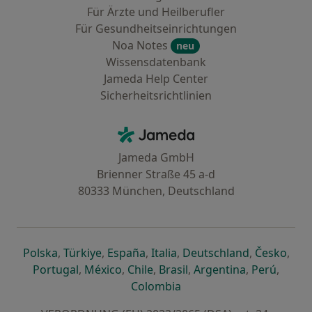
Für Ärzte und Heilberufler
Für Gesundheitseinrichtungen
Noa Notes
neu
Wissensdatenbank
Jameda Help Center
Sicherheitsrichtlinien
Kontakt
Jameda - Startseite
Jameda GmbH
Brienner Straße 45 a-d
80333 München, Deutschland
öffnet in einer neuen Registerkarte
öffnet in einer neuen Registerkarte
öffnet in einer neuen Registerk
öffnet in einer neuen Reg
öffnet in ei
öffn
Polska
,
Türkiye
,
España
,
Italia
,
Deutschland
,
Česko
,
öffnet in einer neuen Registerkarte
öffnet in einer neuen Registerkarte
öffnet in einer neuen Register
öffnet in einer neuen R
öffnet in ei
öffnet
Portugal
,
México
,
Chile
,
Brasil
,
Argentina
,
Perú
,
öffnet in einer neuen Re
Colombia