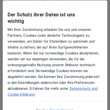
Gesichtschirurgie (Beratung)
Gynäkomastie Männerbrust (Beratung)
Der Schutz ihrer Daten ist uns
wichtig
Gynäkomastie Männerbrust (Operation)
Mit Ihrer Zustimmung erlauben Sie uns und unseren
Handchirurgie (Beratung)
Partnern, Cookies (oder ähnliche Technologien) zu
verwenden, um Daten für Statistiken zu sammeln und
Hauttransplantation (Beratung)
Inhalte zu liefern, die auf Ihren Surfgewohnheiten
Hyaluronsäurebehandlung (Filler)
basieren. Wenn Sie nur notwendige Cookies akzeptieren,
werden wir nur diejenigen verwenden, die für die
Hyperhidrose / Übermäßiges Schwitzen
ordnungsgemäße Nutzung unserer Website technisch
(Behandlung)
erforderlich sind. Notwendige Cookies können nie
abgelehnt werden. Sie können Ihre Zustimmung jederzeit
Hyperhidrose / Übermäßiges Schwitzen (Beratung)
in den Einstellungen widerrufen oder Ihre Präferenzen
Intimbehandlungen (Beratung)
aktualisieren. Erfahren Sie mehr unter
Datenschutz und
Cookie Erklärung
Intimchirurgie (Beratung)
Intimchirurgie für Frauen (Beratung)