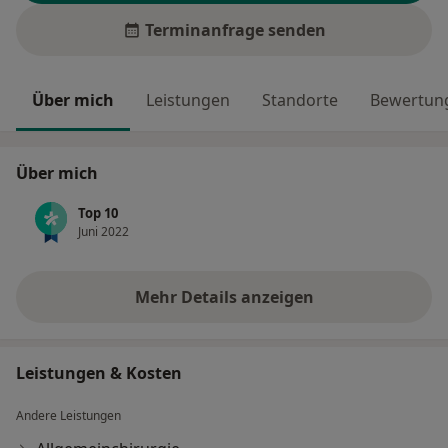
Terminanfrage senden
Über mich
Leistungen
Standorte
Bewertung
Über mich
Top 10
Juni 2022
Mehr Details anzeigen
über Erfahrungen
Leistungen & Kosten
Andere Leistungen