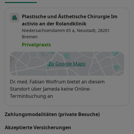
Plastische und Ästhetische Chirurgie Im
activio an der Rolandklinik
Niedersachsendamm 65 a,
Neustadt
, 28201
Bremen
Privatpraxis
Zu Google Maps
öffnet in einer neuen Registe
Verfügbarkeit
Dr. med. Fabian Wolfrum bietet an diesem
Standort über Jameda keine Online-
Terminbuchung an
Zahlungsmodalitäten (private Besuche)
Akzeptierte Versicherungen