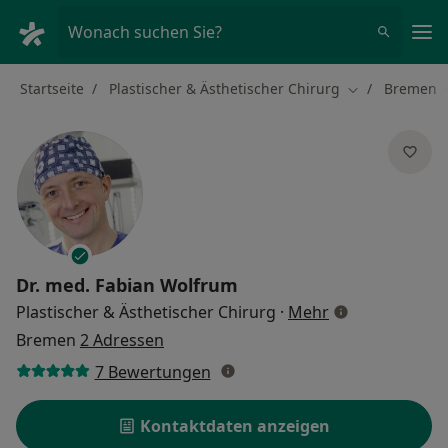
Ha
Wonach suchen Sie?
Startseite
Plastischer & Ästhetischer Chirurg
Bremen
Stadt ändern
Dr. med.
Fabian Wolfrum
über Spezialisi
Plastischer & Ästhetischer Chirurg
·
Mehr
Bremen
2 Adressen
7 Bewertungen
Kontaktdaten anzeigen