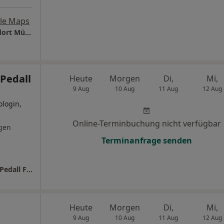
le Maps
Praxis für Präventive Humanmedizin - Standort München Dr. Jörg Fuchs
Pedall
Heute
Morgen
Di,
Mi,
9 Aug
10 Aug
11 Aug
12 Aug
ologin,
Online-Terminbuchung nicht verfügbar
gen
Terminanfrage senden
Private Chirurgie am Dom Dr.med. Johanna Pedall Fachärztin f. Allgem.Chirurgie
Heute
Morgen
Di,
Mi,
9 Aug
10 Aug
11 Aug
12 Aug