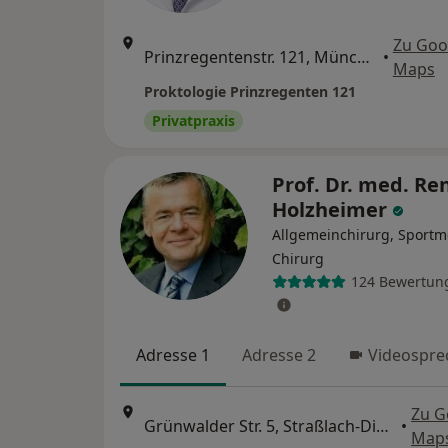
Zu Goo
Prinzregentenstr. 121, München
•
Maps
Proktologie Prinzregenten 121
Privatpraxis
Prof. Dr. med. Re
Holzheimer
Allgemeinchirurg, Sportme
Chirurg
124 Bewertun
Adresse 1
Adresse 2
Videospre
Zu G
Grünwalder Str. 5, Straßlach-Dingharting
•
Map