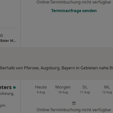
Online-Terminbuchung nicht verfügbar
Terminanfrage senden
ps
COCD am Diako Dres. Paul Müller Wolfgang Baier Martin Hillmers u.w.
ußerhalb von Pfersee, Augsburg, Bayern in Gebieten nahe I
eters
Heute
Morgen
Di,
Mi,
9 Aug
10 Aug
11 Aug
12 Aug
lchirurg,
gen
Online-Terminbuchung nicht verfügbar