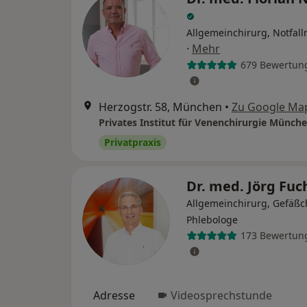
Allgemeinchirurg, Notfall
·
Mehr
679 Bewertun
Herzogstr. 58, München
•
Zu Google Ma
Privatpraxis
Dr. med. Jörg Fu
Allgemeinchirurg, Gefäßc
Phlebologe
173 Bewertun
Adresse
Videosprechstunde