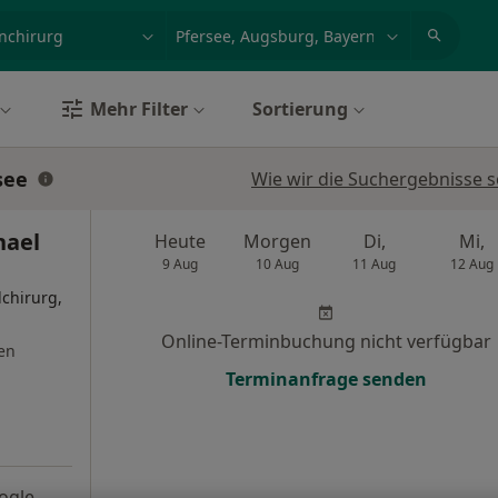
et, Erkrankung, Name
z.B. Berlin
Mehr Filter
Sortierung
see
Wie wir die Suchergebnisse s
hael
Heute
Morgen
Di,
Mi,
9 Aug
10 Aug
11 Aug
12 Aug
lchirurg,
Online-Terminbuchung nicht verfügbar
en
Terminanfrage senden
ogle