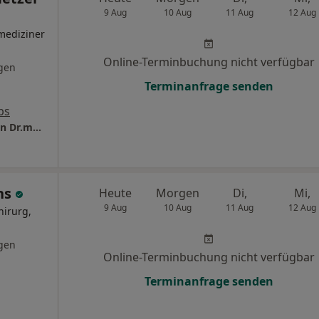
9 Aug
10 Aug
11 Aug
12 Aug
mediziner
Online-Terminbuchung nicht verfügbar
gen
Terminanfrage senden
ps
Privates Institut für Venenchirurgie München Dr.med. Florian J. Netzer Facharzt für Allgem. Chirurgie
chs
Heute
Morgen
Di,
Mi,
9 Aug
10 Aug
11 Aug
12 Aug
hirurg,
gen
Online-Terminbuchung nicht verfügbar
Terminanfrage senden