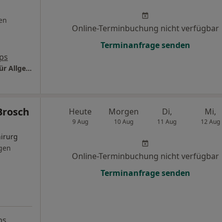
en
Online-Terminbuchung nicht verfügbar
Terminanfrage senden
ps
Praxis Dr.med. Peter Snopkowski Facharzt für Allgem. Chirurgie
Brosch
Heute
Morgen
Di,
Mi,
9 Aug
10 Aug
11 Aug
12 Aug
irurg
gen
Online-Terminbuchung nicht verfügbar
Terminanfrage senden
ps