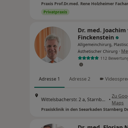
Privatpraxis
Dr. med. Joachim
Finckenstein
Allgemeinchirurg, Plastis
·
Me
Ästhetischer Chirurg
112 Bewertun
Adresse 1
Adresse 2
Videospre
Zu Goo
Wittelsbacherstr. 2 a, Starnberg
•
Maps
Dr. med. Florian 