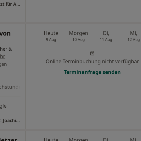
Praxis Prof.Dr.med. Rene Holzheimer Facharzt für Allgem. Chirurgie
 von
Heute
Morgen
Di,
Mi,
9 Aug
10 Aug
11 Aug
12 Aug
cher &
hr
Online-Terminbuchung nicht verfügbar
gen
Terminanfrage senden
chstunde
gle
Praxisklinik in den Seearkaden Starnberg Dr. Joachim von Finckenstein Facharzt für Plast. Chirurgie
Netzer
Heute
Morgen
Di,
Mi,