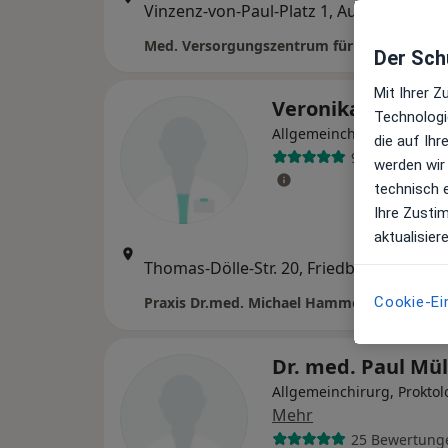
Vinzenz-von-Paul-Platz 1, Augsburg
•
Maps
Der Schu
Mit Ihrer 
Veronika Diemin
Technologi
Allgemeinchirurgin
die auf Ih
9 Bewertunge
werden wir
technisch 
Ihre Zusti
aktualisier
Zu Goo
Thomas-Dölle-Str. 20, Friedberg
•
Maps
Cookie-Ei
Dr. med. Paul Mü
Allgemeinchirurg, Proktol
Mehr
25 Bewertung