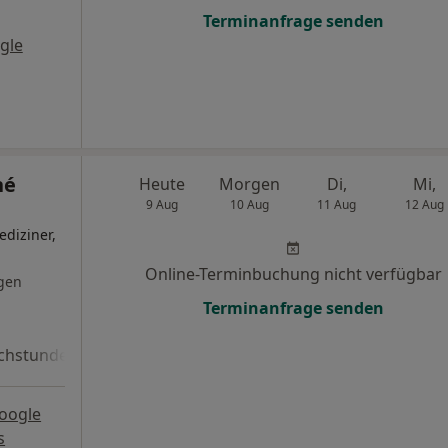
Terminanfrage senden
gle
né
Heute
Morgen
Di,
Mi,
9 Aug
10 Aug
11 Aug
12 Aug
diziner,
Online-Terminbuchung nicht verfügbar
gen
Terminanfrage senden
chstunde
oogle
s