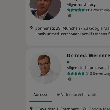
Allgemeinchirurg
80 Bewertung
Sonnenstr. 29, München
•
Zu Google Ma
Dr. med. Werner 
Allgemeinchirurg, Handch
512 Bewertun
Adresse
Videosprechstunde
Oßwaldstr. 1, Starnberg
•
Zu Google Ma