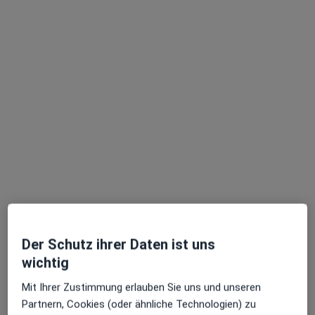
außerhalb von Spickel-Herrenbach, Augsburg,
Bayern in Gebieten nahe Ihrer Suche.
Dr. med. Albert Peters
Allgemeinchirurg, Viszeralchirurg, Proktologe
329 Bewertungen
Der Schutz ihrer Daten ist uns
wichtig
Prinzregentenstr. 121, München
•
Zu Google Maps
Proktologie Prinzregenten 121
Mit Ihrer Zustimmung erlauben Sie uns und unseren
Privatpraxis
Partnern, Cookies (oder ähnliche Technologien) zu