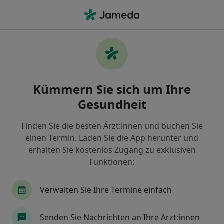
Ha
Allgemeinchirurg • Spickel-Herrenbach, Augsburg, Bayern
Filter & Sortierung
Zu Google Maps
Allgemeinchirurgen in Augsburg, Spickel-
Kümmern Sie sich um Ihre
Herrenbach
Gesundheit
Wie wir die Suchergebnisse sortieren
Finden Sie die besten Ärzt:innen und buchen Sie
einen Termin. Laden Sie die App herunter und
erhalten Sie kostenlos Zugang zu exklusiven
Funktionen:
Verwalten Sie Ihre Termine einfach
Dr. med. Karl Michael Breitschaft
Senden Sie Nachrichten an Ihre Ärzt:innen
·
Mehr
Allgemeinchirurg, Viszeralchirurg, Nuklearmediziner