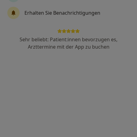
87 Bewertungen
Erhalten Sie Benachrichtigungen
Adresse 1
Adresse 2
Sehr beliebt: Patient:innen bevorzugen es,
Arzttermine mit der App zu buchen
Zu Google
Vinzenz-von-Paul-Platz 1, Augsburg
•
Maps
Med. Versorgungszentrum für Chirurgie und Orthopädie am Vincentinum GmbH
Dieser Arzt bzw. diese Ärztin bietet keine Online-Terminbuchung an diesem Standort an.
Terminanfrage senden